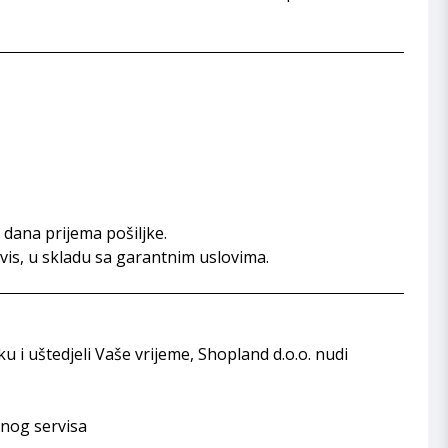
dana prijema pošiljke.
rvis, u skladu sa garantnim uslovima.
i uštedjeli Vaše vrijeme, Shopland d.o.o. nudi
enog servisa