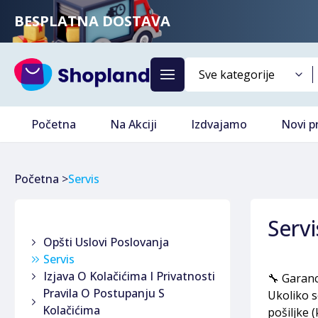
BESPLATNA DOSTAVA
Početna
Na Akciji
Izdvajamo
Novi p
Početna
>
Servis
Servi
Opšti Uslovi Poslovanja
Servis
Izjava O Kolačićima I Privatnosti
🔧 Garanc
Pravila O Postupanju S
Ukoliko s
Kolačićima
pošiljke 