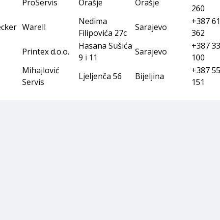
ProServis
Orašje
Orašje
260
Nedima
+387 61
cker
Warell
Sarajevo
Filipovića 27c
362
Hasana Sušića
+387 33
Printex d.o.o.
Sarajevo
9 i 11
100
Mihajlović
+387 55
Ljeljenča 56
Bijeljina
Servis
151