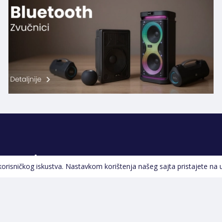
Pratite nas
 korisničkog iskustva. Nastavkom korištenja našeg sajta pristajete na 