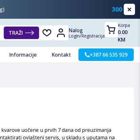
300 KM
g)
Korpa
Nalog
0.00
TRAŽI
Login
/
Registracija
KM
Informacije
Kontakt
+387 66 535 929
u kvarove uočene u prvih 7 dana od preuzimanja
ontaktirati ovlašteni servis, u skladu s uputama na