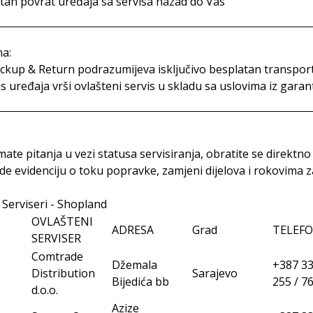
tan povrat uređaja sa servisa nazad do Vas
a:
ckup & Return podrazumijeva isključivo besplatan transpor
s uređaja vrši ovlašteni servis u skladu sa uslovima iz garant
mate pitanja u vezi statusa servisiranja, obratite se direk
ode evidenciju o toku popravke, zamjeni dijelova i rokovima z
 Serviseri - Shopland
OVLAŠTENI
ADRESA
Grad
TELEF
SERVISER
Comtrade
Džemala
+387 33
Distribution
Sarajevo
Bijedića bb
255 / 7
d.o.o.
Azize