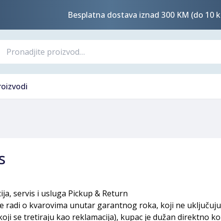
Besplatna dostava iznad 300 KM (do 10 k
roizvodi
s
ija, servis i usluga Pickup & Return
e radi o kvarovima unutar garantnog roka, koji ne uključuj
(koji se tretiraju kao reklamacija), kupac je dužan direktno k