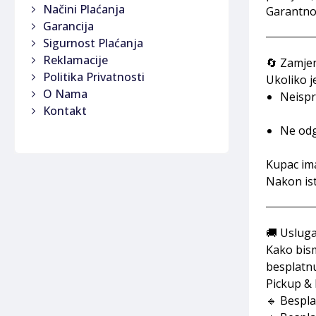
Načini Plaćanja
Garantnom
Garancija
Sigurnost Plaćanja
Reklamacije
🔄 Zamjen
Politika Privatnosti
Ukoliko j
O Nama
Neispr
Kontakt
Ne odgo
Kupac ima
Nakon ist
🚚 Usluga
Kako bism
besplatn
Pickup &
🔹 Bespla