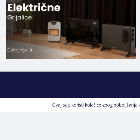
Ovaj sajt koristi kolačiće zbog poboljšanja
Kontakt informacije