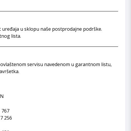
t uređaja u sklopu naše postprodajne podrške.
nog lista.
tno ovlaštenom servisu navedenom u garantnom listu,
avršetka.
ON
 767
67 256