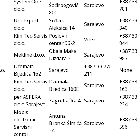
System One
+387 33
Šaćirbegović
Sarajevo
d.o.o.
781
80C
Uni-Expert
Srđana
+387 33
Sarajevo
d.o.o
Aleksića 14
340
Kim Tec-Servis
Poslovni
+387 30
Vitez
d.o.o.
centar 96-2
844
Obala Maka
+387 33
Mekline d.o.o.
Sarajevo
Dizdara 3
987
Džemala
+387 33 770
.o.
Sarajevo
None
Bijedića 162
211
Kim Tec-Servis
Džemala
+387 33
Sarajevo
d.o.o.
Bijedića 160E
163
per ASPERA
+387 33
Zagrebačka 4c
Sarajevo
d.o.o Sarajevo
234
Mobis-
Antuna
electronic
+387 33
Branka Šimića
Sarajevo
Servisni
596
2A
centar