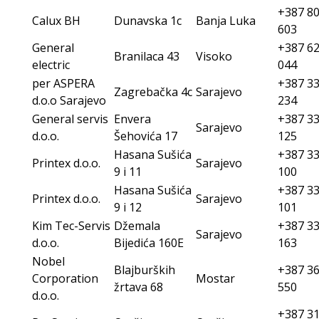
+387 80
Calux BH
Dunavska 1c
Banja Luka
603
General
+387 62
Branilaca 43
Visoko
electric
044
per ASPERA
+387 33
Zagrebačka 4c
Sarajevo
d.o.o Sarajevo
234
General servis
Envera
+387 33
Sarajevo
d.o.o.
Šehovića 17
125
Hasana Sušića
+387 33
Printex d.o.o.
Sarajevo
9 i 11
100
Hasana Sušića
+387 33
Printex d.o.o.
Sarajevo
9 i 12
101
Kim Tec-Servis
Džemala
+387 33
Sarajevo
d.o.o.
Bijedića 160E
163
Nobel
Blajburških
+387 36
Corporation
Mostar
žrtava 68
550
d.o.o.
+387 31