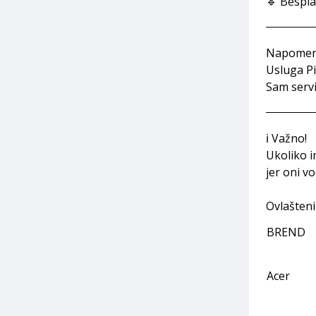
🔹 Bespla
Napomen
Usluga Pi
Sam servi
ℹ️ Važno!
Ukoliko i
jer oni v
Ovlašteni
BREND
Acer