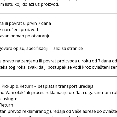
 listu koji dolazi uz proizvod.
a ili povrat u prvih 7 dana
e naručeni proizvod:
avan odmah po otvaranju
vara opisu, specifikaciji ili slici sa stranice
 pravo na zamjenu ili povrat proizvoda u roku od 7 dana od 
eka tog roka, svaki dalji postupak se vodi kroz ovlašteni se
 Pickup & Return – besplatan transport uređaja
o Vam olakšali proces reklamacije uređaja u garantnom roku 
u uslugu:
 Return
tan prevoz reklamiranog uređaja od Vaše adrese do ovlašt