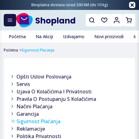
Besplatna dostava iznad 300 KM (do 10 kg)
Početna
Na Akciji
Izdvajamo
Novi proizvodi
In
Početna
>
Sigurnost Placanja
Opšti Uslovi Poslovanja
Servis
Izjava O Kolačićima I Privatnosti
Pravila O Postupanju S Kolačićima
Načini Plaćanja
Garancija
Sigurnost Plaćanja
Reklamacije
Politika Privatnosti