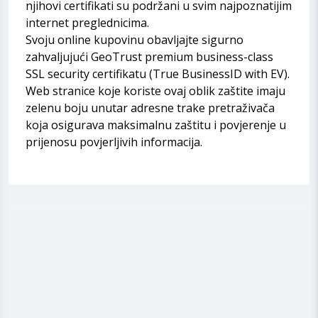
njihovi certifikati su podržani u svim najpoznatijim
internet preglednicima.
Svoju online kupovinu obavljajte sigurno
zahvaljujući GeoTrust premium business-class
SSL security certifikatu (True BusinessID with EV).
Web stranice koje koriste ovaj oblik zaštite imaju
zelenu boju unutar adresne trake pretraživača
koja osigurava maksimalnu zaštitu i povjerenje u
prijenosu povjerljivih informacija.