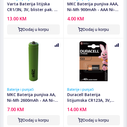
Varta Baterija litijska
MKC Baterija punjiva AAA,
CR1/3N, 3V, blister pak. 1
Ni-Mh 900mAh - AAA Ni-
kom - VCR1/3N
Mh AAA 900mah Bulk
13.00 KM
4.00 KM
Dodaj u korpu
Dodaj u korpu
Baterije i punjači
Baterije i punjači
MKC Baterija punjiva AA,
Duracell Baterija
Ni-Mh 2600mAh - AA Ni-
litijumska CR123A, 3V,
Mh AAA 2600mah Bulk
blister 1 kom. - CR123A B1
7.00 KM
14.00 KM
Dodaj u korpu
Dodaj u korpu