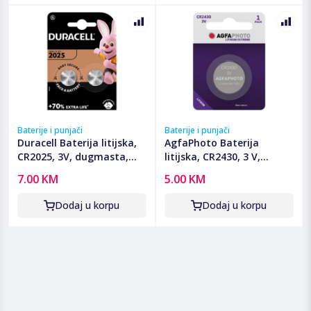
Baterije i punjači
Baterije i punjači
Duracell Baterija litijska,
AgfaPhoto Baterija
CR2025, 3V, dugmasta,
litijska, CR2430, 3 V,
blister 2 kom - DL/CR2025
dugmasta, blister 1 kom -
7.00 KM
5.00 KM
CR2430 B1
Dodaj u korpu
Dodaj u korpu