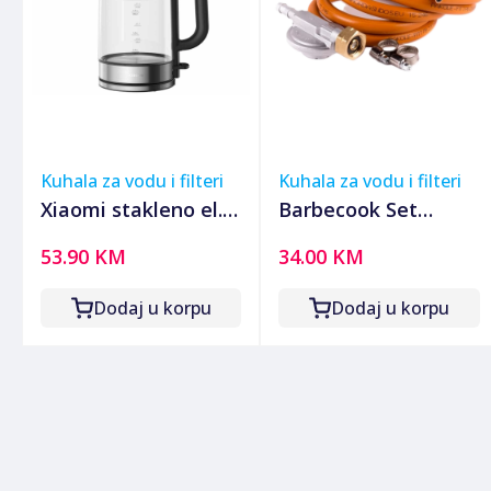
Kuhala za vodu i filteri
Kuhala za vodu i filteri
Xiaomi stakleno el.
Barbecook Set
kuhalo, LED
regulatora pritiska,
53.90 KM
34.00 KM
osvjetljenje 1.7L,
za PB plinsku bocu -
2200W
PWS-000291-01
Dodaj u korpu
Dodaj u korpu