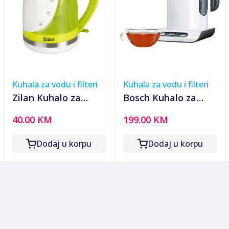
Kuhala za vodu i filteri
Kuhala za vodu i filteri
Zilan Kuhalo za
Bosch Kuhalo za
vodu, zapremina 1.7
vodu, zapremina 1.5
40.00 KM
199.00 KM
l, 1850-2200 W,
lit., 2400 W, Styline -
zelena - ZLN1303 GR
TWK8611P
Dodaj u korpu
Dodaj u korpu