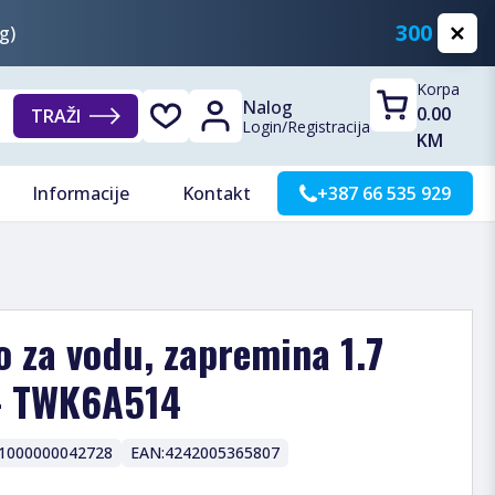
300 KM
g)
Korpa
Nalog
0.00
TRAŽI
Login
/
Registracija
KM
Informacije
Kontakt
+387 66 535 929
 za vodu, zapremina 1.7
 - TWK6A514
1000000042728
EAN:
4242005365807