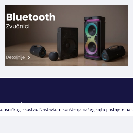
Pratite nas
 korisničkog iskustva. Nastavkom korištenja našeg sajta pristajete na 