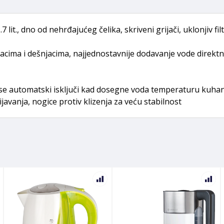
lit., dno od nehrđajućeg čelika, skriveni grijači, uklonjiv f
acima i dešnjacima, najjednostavnije dodavanje vode direktno
t se automatski isključi kad dosegne voda temperaturu kuhanja
javanja, nogice protiv klizenja za veću stabilnost