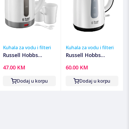
Kuhala za vodu i filteri
Kuhala za vodu i filteri
Russell Hobbs
Russell Hobbs
Kuhalo za vodu, set,
Kuhalo za vodu,
47.00 KM
60.00 KM
zapremina 0,85 lit.,
zapremina 1.7 l, 2200
1000W - 23840-70
W, My Breakfast -
Dodaj u korpu
Dodaj u korpu
25070-70