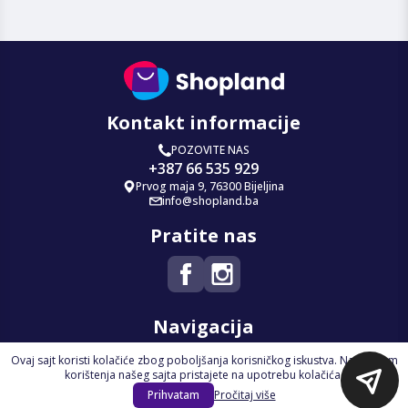
Kontakt informacije
POZOVITE NAS
+387 66 535 929
Prvog maja 9, 76300 Bijeljina
info@shopland.ba
Pratite nas
Navigacija
Ovaj sajt koristi kolačiće zbog poboljšanja korisničkog iskustva. Nastavkom
Početna
korištenja našeg sajta pristajete na upotrebu kolačića.
Na Akciji
Prihvatam
Pročitaj više
Izdvajamo