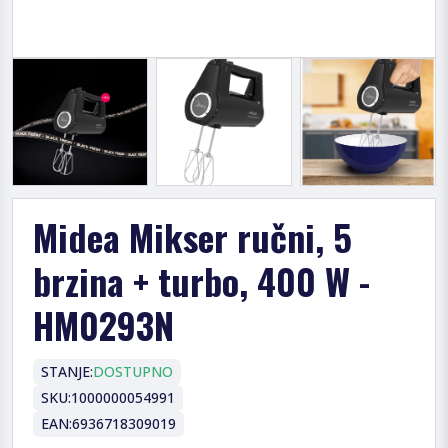
Midea Mikser ručni, 5
brzina + turbo, 400 W -
HM0293N
STANJE:
DOSTUPNO
SKU:
1000000054991
EAN:
6936718309019