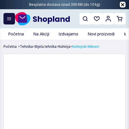
Besplatna dostava iznad 300 KM (do 10 kg)
Početna
Na Akciji
Izdvajamo
Novi proizvodi
In
Početna
>
Tehnika
>
Bijela tehnika
>
Kuhinja
>
Kuhinjski Mikseri