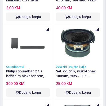
klinken-Ž 6.3 - SK3K
0.75 mm, 100 met. - KLS
0,75
2.00 KM
40.00 KM
Dodaj u korpu
Dodaj u korpu
Soundbarovi
Zvučnici i zvučne kutije
Philips Soundbar 2.1 s
SAL Zvučnik, niskotonac,
bežičnim niskotoncem,
100mm, 50W - SBX
Bluetooth, 240 W -
1010/BK
300.00 KM
25.00 KM
TAB5309/10
Dodaj u korpu
Dodaj u korpu