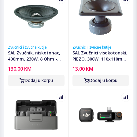
Zvučnici i zvučne kutije
Zvučnici i zvučne kutije
SAL Zvučnik, niskotonac,
SAL Zvučnici visokotonski,
400mm, 230W, 8 Ohm -
PIEZO, 300W, 110x110mm
SPA 4050
- KHS 311M
130.00 KM
13.00 KM
Dodaj u korpu
Dodaj u korpu