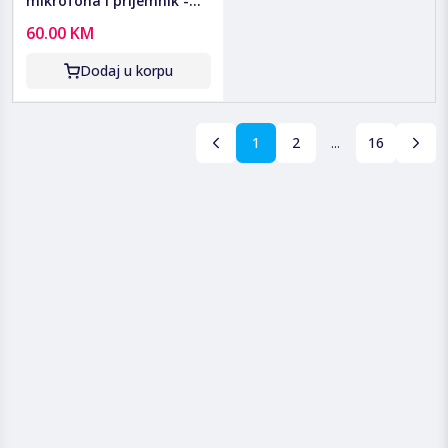
mikrofona i prijemnik -
MVN220
60.00 KM
Dodaj u korpu
1
2
...
16