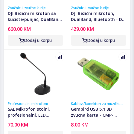
Zvučnici i zvučne kutije
Zvučnici i zvučne kutije
DJI Bežični mikrofon sa
DJI Bežični mikrofon,
kučište/punjač, DualBand,
DualBand, Bluetooth - DJI
Bluetooth - DJI Mic 3
Mic 3
660.00 KM
429.00 KM
Combo
Dodaj u korpu
Dodaj u korpu
Profesionalni mikrofoni
Kablovi/konektori za muzičku
opremu
SAL Mikrofon stolni,
Gembird USB 5.1 3D
profesionalni, LED
zvucna karta - CMP-
indikator - M13
SOUNDUSB13
70.00 KM
8.00 KM