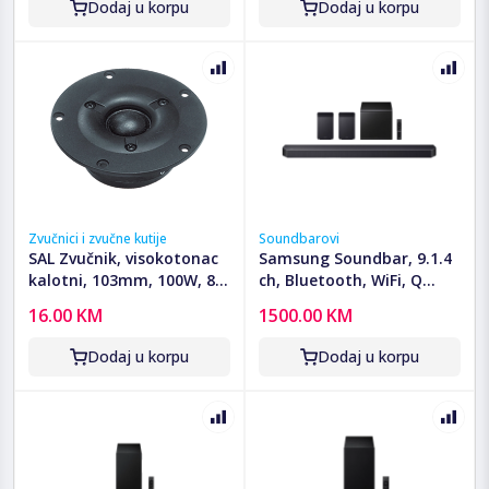
Dodaj u korpu
Dodaj u korpu
Zvučnici i zvučne kutije
Soundbarovi
SAL Zvučnik, visokotonac
Samsung Soundbar, 9.1.4
kalotni, 103mm, 100W, 8
ch, Bluetooth, WiFi, Q
Ohm - DTF 12
series - HW-Q930F/EN
16.00 KM
1500.00 KM
Dodaj u korpu
Dodaj u korpu