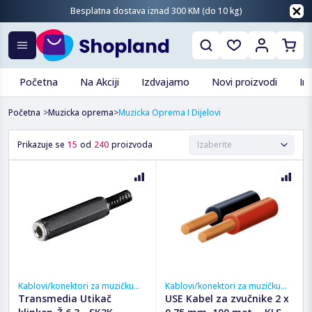
Besplatna dostava iznad 300 KM (do 10 kg)
Početna
Na Akciji
Izdvajamo
Novi proizvodi
In
Početna
>
Muzicka oprema
>
Muzicka Oprema I Dijelovi
Prikazuje se
15
od
240
proizvoda
Kablovi/konektori za muzičku
Kablovi/konektori za muzičku
opremu
opremu
Transmedia Utikač
USE Kabel za zvučnike 2 x