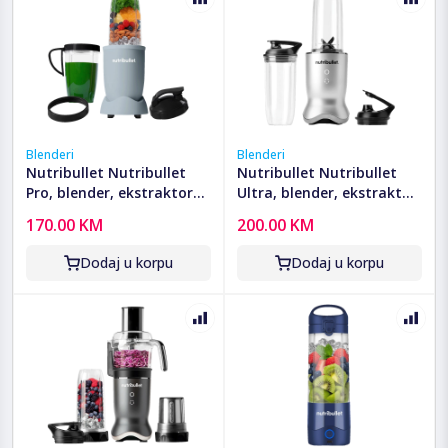
Blenderi
Blenderi
Nutribullet Nutribullet
Nutribullet Nutribullet
Pro, blender, ekstraktor
Ultra, blender, ekstraktor
hranjivih tvari -
hranjivih tvari - NB1206S
170.00 KM
200.00 KM
NB907MASL
Dodaj u korpu
Dodaj u korpu