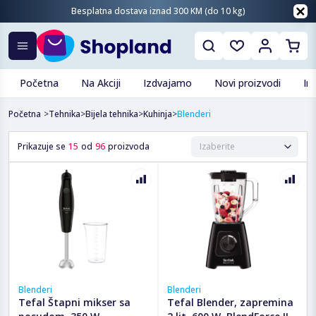
Besplatna dostava iznad 300 KM (do 10 kg)
Početna
Na Akciji
Izdvajamo
Novi proizvodi
In
Početna
>
Tehnika
>
Bijela tehnika
>
Kuhinja
>
Blenderi
Prikazuje se
15
od
96
proizvoda
Blenderi
Blenderi
Tefal Štapni mikser sa
Tefal Blender, zapremina