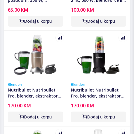
posudom, 350 W,
2 lit, 600 W, BlendForce II,
Turbomix Relift -
crna - BL420838
65.00 KM
100.00 KM
HB121838
Dodaj u korpu
Dodaj u korpu
Blenderi
Blenderi
Nutribullet Nutribullet
Nutribullet Nutribullet
Pro, blender, ekstraktor
Pro, blender, ekstraktor
hranjivih tvari - CB
hranjivih tvari -
170.00 KM
170.00 KM
NB907CP
NB907MAB
Dodaj u korpu
Dodaj u korpu