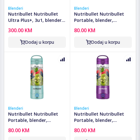
Blenderi
Blenderi
Nutribullet Nutribullet
Nutribullet Nutribullet
Ultra Plus+, 3u1, blender,
Portable, blender,
procesor hrane, mlin -
ekstraktor hranjivih tvari
300.00 KM
80.00 KM
NB1224DG
- NBP003NBL
Dodaj u korpu
Dodaj u korpu
Blenderi
Blenderi
Nutribullet Nutribullet
Nutribullet Nutribullet
Portable, blender,
Portable, blender,
ekstraktor hranjivih tvari
ekstraktor hranjivih tvari
80.00 KM
80.00 KM
- NBP003LBL
- NBP003PU