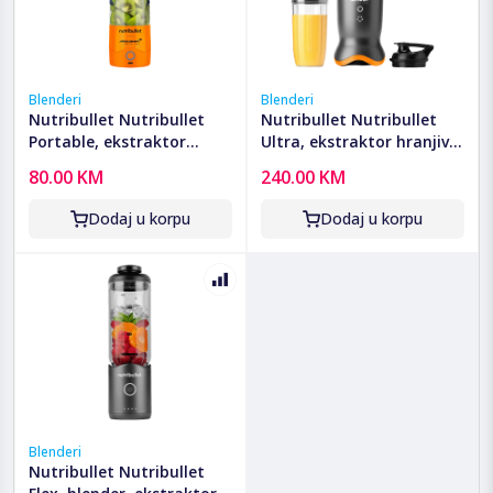
Blenderi
Blenderi
Nutribullet Nutribullet
Nutribullet Nutribullet
Portable, ekstraktor
Ultra, ekstraktor hranjivih
hranjivih tvari, McLaren F1
tvari, McLaren F1 -
80.00 KM
240.00 KM
- NBP003PA-MC
NB1206GO-MC
Dodaj u korpu
Dodaj u korpu
Blenderi
Nutribullet Nutribullet