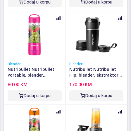
Dodaj u korpu
Dodaj u korpu
Blenderi
Blenderi
Nutribullet Nutribullet
Nutribullet Nutribullet
Portable, blender,
Flip, blender, ekstraktor
ekstraktor hranjivih tvari
hranjivih tvari - CB
80.00 KM
170.00 KM
- NBP003BP
NBP016B FLIP
Dodaj u korpu
Dodaj u korpu