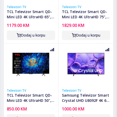
Televizori TV
Televizori TV
TCL Televizor Smart QD-
TCL Televizor Smart QD-
Mini LED 4K UltraHD 65",
Mini LED 4K UltraHD 75",
Google TV - 65C6KS
Google TV - 75C6KS
1179.00 KM
1829.00 KM
Dodaj u korpu
Dodaj u korpu
Televizori TV
Televizori TV
TCL Televizor Smart QD-
Samsung Televizor Smart
Mini LED 4K UltraHD 50",
Crystal UHD U8092F 4K 65"
Google TV - 50C61KS
- UE65U8092FUXXH
850.00 KM
1000.00 KM