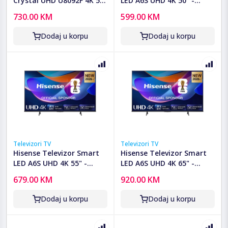
Crystal UHD U8092F 4K 55"
LED A6S UHD 4K 50" -
- UE55U8092FUXXH
50A6S
730.00 KM
599.00 KM
Dodaj u korpu
Dodaj u korpu
Televizori TV
Televizori TV
Hisense Televizor Smart
Hisense Televizor Smart
LED A6S UHD 4K 55" -
LED A6S UHD 4K 65" -
55A6S
65A6S
679.00 KM
920.00 KM
Dodaj u korpu
Dodaj u korpu