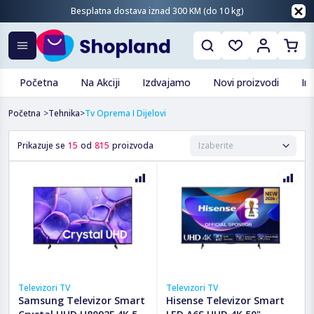
Besplatna dostava iznad 300 KM (do 10 kg)
Početna
Na Akciji
Izdvajamo
Novi proizvodi
In
Početna
>
Tehnika
>
Tv Oprema I Dijelovi
Prikazuje se
15
od
815
proizvoda
Televizori TV
Televizori TV
Samsung Televizor Smart
Hisense Televizor Smart