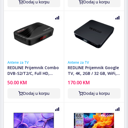
Dodaj u korpu
Dodaj u korpu
Antene za TV
Antene za TV
REDLINE Prijemnik Combo
REDLINE Prijemnik Google
DVB-S2/T2/C, Full HD,
TV, 4K, 2GB / 32 GB, WiFi,
HDMI, USB - S50 Combo
Bluetooth, LAN - RED360
50.00 KM
170.00 KM
X100 PRO+
Dodaj u korpu
Dodaj u korpu