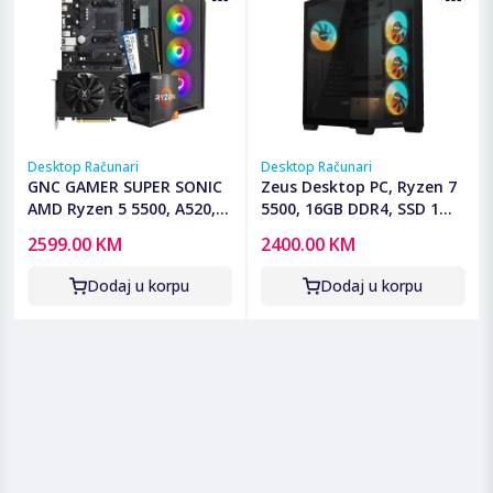
Desktop Računari
Desktop Računari
GNC GAMER SUPER SONIC
Zeus Desktop PC, Ryzen 7
AMD Ryzen 5 5500, A520,
5500, 16GB DDR4, SSD 1
RX 7600 8 GB, 16GB DDR4,
TB, RX7600 - Ryzen 7
2599.00 KM
2400.00 KM
SSD 1TB, PSU 650W,
5700/16GB/M.2
kućište gaming
1TB/RX7600
Dodaj u korpu
Dodaj u korpu