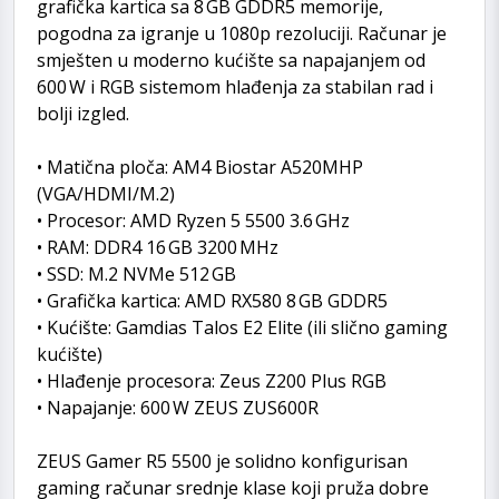
grafička kartica sa 8 GB GDDR5 memorije,
pogodna za igranje u 1080p rezoluciji. Računar je
smješten u moderno kućište sa napajanjem od
600 W i RGB sistemom hlađenja za stabilan rad i
bolji izgled.
• Matična ploča: AM4 Biostar A520MHP
(VGA/HDMI/M.2)
• Procesor: AMD Ryzen 5 5500 3.6 GHz
• RAM: DDR4 16 GB 3200 MHz
• SSD: M.2 NVMe 512 GB
• Grafička kartica: AMD RX580 8 GB GDDR5
• Kućište: Gamdias Talos E2 Elite (ili slično gaming
kućište)
• Hlađenje procesora: Zeus Z200 Plus RGB
• Napajanje: 600 W ZEUS ZUS600R
ZEUS Gamer R5 5500 je solidno konfigurisan
gaming računar srednje klase koji pruža dobre