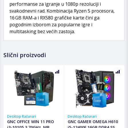
performanse za igranje u 1080p rezoluciji i
svakodnevni rad. Kombinacija Ryzen 5 procesora,
16 GB RAM‑a i RX580 grafičke karte čini ga
pogodnim izborom za popularne igre i
multitasking bez većih zastoja.
Slični proizvodi
Desktop Računari
Desktop Računari
GNC OFFICE WIN 11 PRO
GNC GAMER OMEGA H610
i3-10105 3.70GHz, MB
i5-12400F 16GB DDR4 SSD