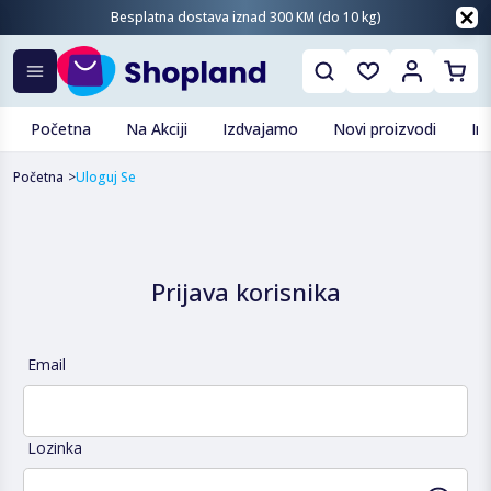
Besplatna dostava iznad 300 KM (do 10 kg)
Početna
Na Akciji
Izdvajamo
Novi proizvodi
In
Početna
>
Uloguj Se
Prijava korisnika
Email
Lozinka