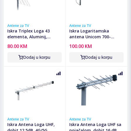
Antene za TV
Antene za TV
Iskra Triplex Loga 43
Iskra Logaritamska
elementa, Aluminij,
antena Unicom 700-
dužina 1190mm - P-43N
2700MHz, 9-11dBi - P-58
80.00 KM
100.00 KM
TRIPLEX/BOX
L700 UNI SMA
Dodaj u korpu
Dodaj u korpu
Antene za TV
Antene za TV
Iskra Antena Loga UHF,
Iskra Antena Loga UHF sa
dobit 12.5dB, 4G/5G
pojačalom, dobit 16 dB, F-