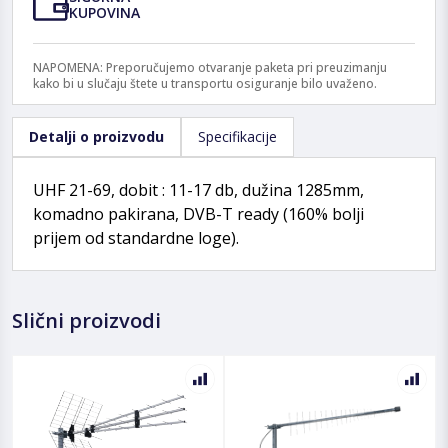
KUPOVINA
NAPOMENA: Preporučujemo otvaranje paketa pri preuzimanju
kako bi u slučaju štete u transportu osiguranje bilo uvaženo.
Detalji o proizvodu
Specifikacije
UHF 21-69, dobit : 11-17 db, dužina 1285mm,
komadno pakirana, DVB-T ready (160% bolji
prijem od standardne loge).
Slični proizvodi