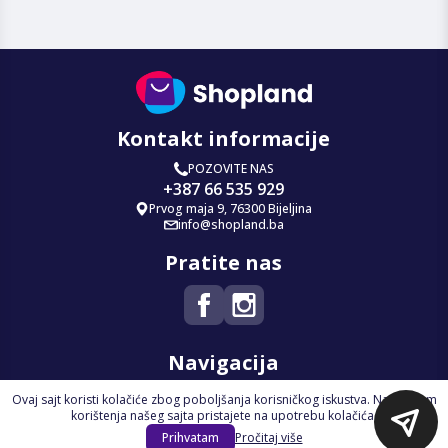
Kontakt informacije
POZOVITE NAS
+387 66 535 929
Prvog maja 9, 76300 Bijeljina
info@shopland.ba
Pratite nas
Navigacija
Ovaj sajt koristi kolačiće zbog poboljšanja korisničkog iskustva. Nastavkom
Početna
korištenja našeg sajta pristajete na upotrebu kolačića.
Na Akciji
Prihvatam
Pročitaj više
Izdvajamo