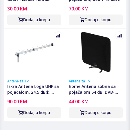
zaštita, 28 elemenata - P-
konektor - P-20 DTT/G H/V
30.00 KM
70.00 KM
2845-7
Dodaj u korpu
Dodaj u korpu
Antene za TV
Antene za TV
Iskra Antena Loga UHF sa
home Antena sobna sa
pojačalom, 24,5 dB(i),
pojačalom 54 dB, DVB-
RG6U 10 met. - P-2845
T/T2 - FZ54T
90.00 KM
44.00 KM
DTT/G SET
Dodaj u korpu
Dodaj u korpu