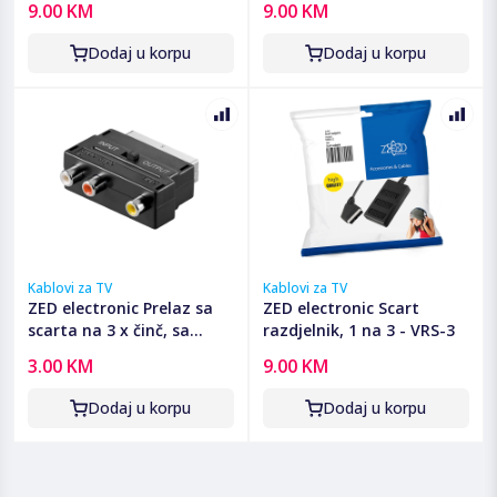
9.00 KM
9.00 KM
Dodaj u korpu
Dodaj u korpu
Kablovi za TV
Kablovi za TV
ZED electronic Prelaz sa
ZED electronic Scart
scarta na 3 x činč, sa
razdjelnik, 1 na 3 - VRS-3
prekidačem - Adapter
3.00 KM
9.00 KM
Scart to 3 RCA
Dodaj u korpu
Dodaj u korpu