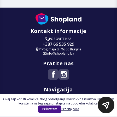
Kontakt informacije
POZOVITE NAS
+387 66 535 929
Prvog maja 9, 76300 Bijeljina
info@shopland.ba
Pratite nas
Navigacija
Ovaj sajt koristi kolačiće zbog poboljšanja korisničkog iskustva. Nastavkom
Početna
korištenja našeg sajta pristajete na upotrebu kolačića.
Na Akciji
Prihvatam
Pročitaj više
Izdvajamo
Novi proizvodi