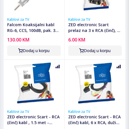
Kablovi za TV
Kablovi za TV
Falcom Koaksijalni kabl
ZED electronic Scart
RG-6, CCS, 100dB, pak. 305
prelaz na 3 x RCA (činč), sa
met. - RG6/305-PREMIUM
prekidačem - VP49
130.00 KM
6.00 KM
Dodaj u korpu
Dodaj u korpu
Kablovi za TV
Kablovi za TV
ZED electronic Scart - RCA
ZED electronic Scart - RCA
(činč) kabl , 1.5 met -
(činč) kabl, 6 x RCA, dužina
VCSC/1,5
2.0 met - VCS2C/2