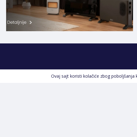
Ovaj sajt koristi kolačiće zbog poboljšanja
Kontakt informacije
POZOVITE NAS
+387 66 535 929
Prvog maja 9, 76300 Bijeljina