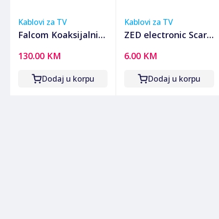
Kablovi za TV
Kablovi za TV
Falcom Koaksijalni
ZED electronic Scart
kabl RG-6, CCS,
prelaz na 3 x RCA
130.00 KM
6.00 KM
100dB, pak. 305 met.
(činč), sa
- RG6/305-PREMIUM
prekidačem - VP49
Dodaj u korpu
Dodaj u korpu