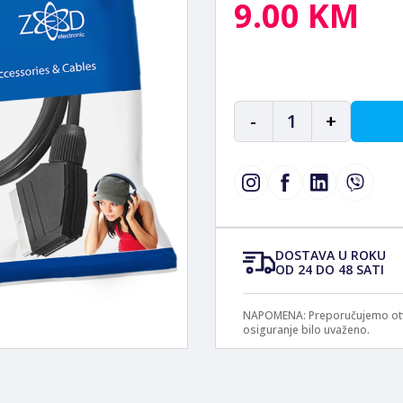
9.00 KM
-
1
+
DOSTAVA U ROKU
OD 24 DO 48 SATI
NAPOMENA: Preporučujemo otvar
osiguranje bilo uvaženo.