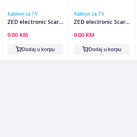
Kablovi za TV
Kablovi za TV
ZED electronic Scart
ZED electronic Scart
- RCA (činč) kabl , 1.5
- RCA (činč) kabl, 6 x
9.00 KM
9.00 KM
met - VCSC/1,5
RCA, dužina 2.0 met
- VCS2C/2
Dodaj u korpu
Dodaj u korpu