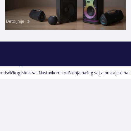
Pratite nas
 korisničkog iskustva. Nastavkom korištenja našeg sajta pristajete na 
Navigacija
Početna
Opšti uslovi poslovanja
Na Akciji
Servis