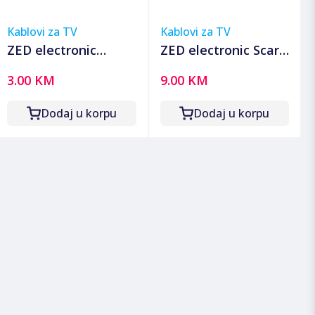
Kablovi za TV
Kablovi za TV
ZED electronic
ZED electronic Scart
Prelaz sa scarta na 3
razdjelnik, 1 na 3 -
3.00 KM
9.00 KM
x činč, sa
VRS-3
prekidačem -
Dodaj u korpu
Dodaj u korpu
Adapter Scart to 3
RCA