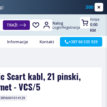
300 KM
g)
Korpa
Nalog
0.00
TRAŽI
Login
/
Registracija
KM
Informacije
Kontakt
+387 66 535 929
c Scart kabl, 21 pinski,
 met - VCS/5
:
3856001014129