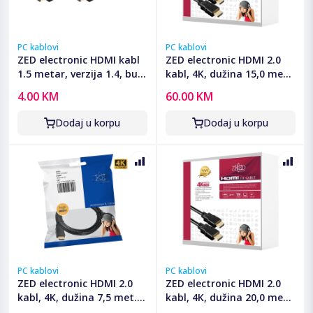
PC kablovi
PC kablovi
ZED electronic HDMI kabl
ZED electronic HDMI 2.0
1.5 metar, verzija 1.4, bulk
kabl, 4K, dužina 15,0 met.
- BK-HDMI/1.5
- HDMI-4K/15
4.00 KM
60.00 KM
Dodaj u korpu
Dodaj u korpu
PC kablovi
PC kablovi
ZED electronic HDMI 2.0
ZED electronic HDMI 2.0
kabl, 4K, dužina 7,5 met. -
kabl, 4K, dužina 20,0 met.
HDMI-4K/7.5
- HDMI-4K/20