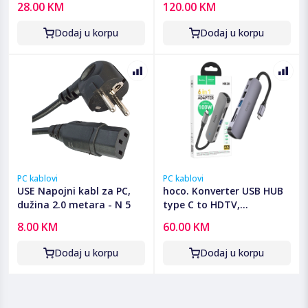
28.00 KM
120.00 KM
Dodaj u korpu
Dodaj u korpu
PC kablovi
PC kablovi
USE Napojni kabl za PC,
hoco. Konverter USB HUB
dužina 2.0 metara - N 5
type C to HDTV,
USB3.0/USB2.0/PD/HDMI -
8.00 KM
60.00 KM
HB28
Dodaj u korpu
Dodaj u korpu