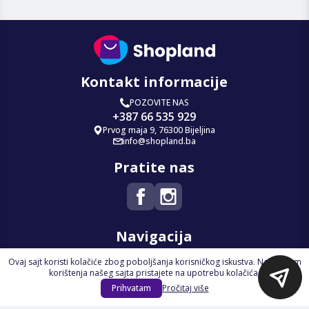
Kontakt informacije
POZOVITE NAS
+387 66 535 929
Prvog maja 9, 76300 Bijeljina
info@shopland.ba
Pratite nas
Navigacija
Ovaj sajt koristi kolačiće zbog poboljšanja korisničkog iskustva. Nastavkom
Početna
korištenja našeg sajta pristajete na upotrebu kolačića.
Na Akciji
Prihvatam
Pročitaj više
Izdvajamo
Novi proizvodi