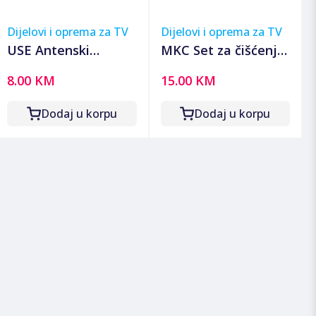
Dijelovi i oprema za TV
Dijelovi i oprema za TV
USE Antenski
MKC Set za čišćenje
razdjeljnik 1 ulaz 4
ekrana - Cleaning
8.00 KM
15.00 KM
izlaza, 5-2400 MHz -
Kit V01052
TSX 1913
Dodaj u korpu
Dodaj u korpu