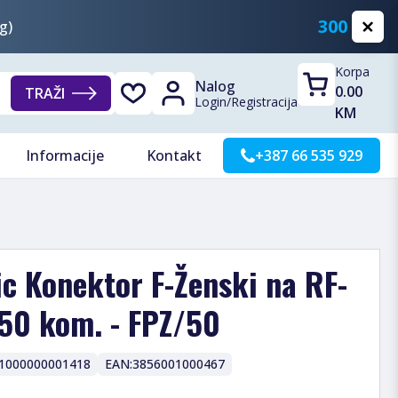
300 KM
g)
Korpa
Nalog
0.00
TRAŽI
Login
/
Registracija
KM
Informacije
Kontakt
+387 66 535 929
ic Konektor F-Ženski na RF-
 50 kom. - FPZ/50
1000000001418
EAN:
3856001000467