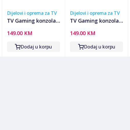
Dijelovi i oprema za TV
Dijelovi i oprema za TV
TV Gaming konzola
TV Gaming konzola
classic games large
classic games R36s
149.00 KM
149.00 KM
screen
Dodaj u korpu
Dodaj u korpu