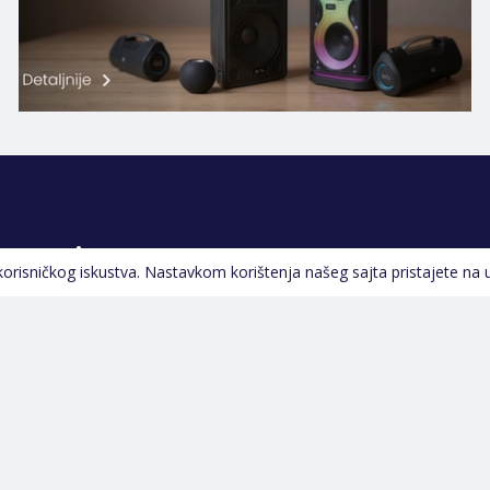
Pratite nas
 korisničkog iskustva. Nastavkom korištenja našeg sajta pristajete na 
Navigacija
Početna
Opšti uslovi poslovanja
Na Akciji
Servis