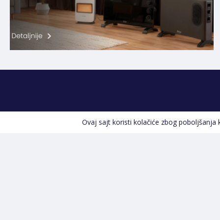
Ovaj sajt koristi kolačiće zbog poboljšanja
Kontakt informacije
POZOVITE NAS
+387 66 535 929
Prvog maja 9, 76300 Bijeljina