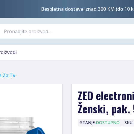
Besplatna dostava iznad 300 KM (do 10 k
roizvodi
a Za Tv
ZED electron
Ženski, pak.
STANJE:
DOSTUPNO
SKU: