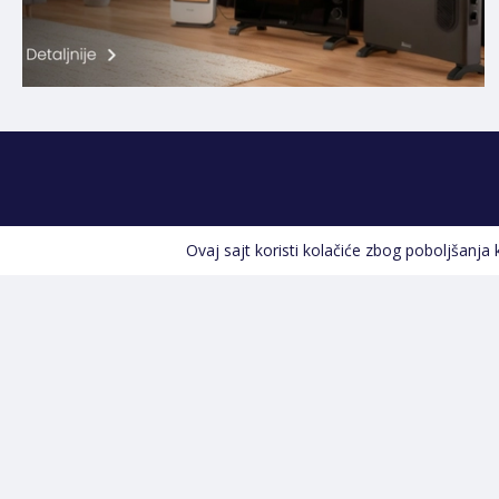
Ovaj sajt koristi kolačiće zbog poboljšanja
Kontakt informacije
POZOVITE NAS
+387 66 535 929
Prvog maja 9, 76300 Bijeljina
info@shopland.ba