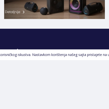
Pratite nas
 korisničkog iskustva. Nastavkom korištenja našeg sajta pristajete na 
Navigacija
Početna
Opšti uslovi poslovanja
Na Akciji
Servis
Izdvajamo
Izjava o kolačićima i