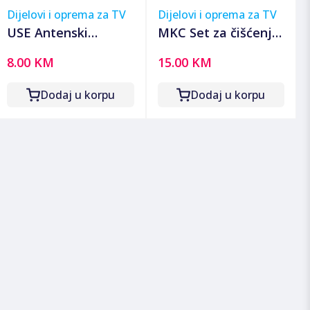
Dijelovi i oprema za TV
Dijelovi i oprema za TV
USE Antenski
MKC Set za čišćenje
razdjeljnik 1 ulaz 4
ekrana - Cleaning
8.00 KM
15.00 KM
izlaza, 5-2400 MHz -
Kit V01052
TSX 1913
Dodaj u korpu
Dodaj u korpu