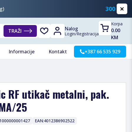
300 KM
g)
Korpa
Nalog
0.00
TRAŽI
Login
/
Registracija
KM
Informacije
Kontakt
+387 66 535 929
ic RF utikač metalni, pak.
FMA/25
1000000001427
EAN:
4012386902522