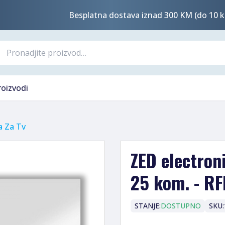
Besplatna dostava iznad 300 KM (do 10 k
roizvodi
a Za Tv
ZED electron
25 kom. - R
STANJE:
DOSTUPNO
SKU: