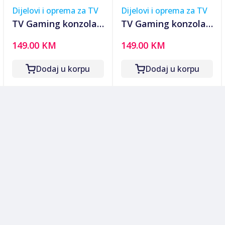
Dijelovi i oprema za TV
Dijelovi i oprema za TV
TV Gaming konzola
TV Gaming konzola
classic games large
classic games R36s
149.00 KM
149.00 KM
screen
Dodaj u korpu
Dodaj u korpu