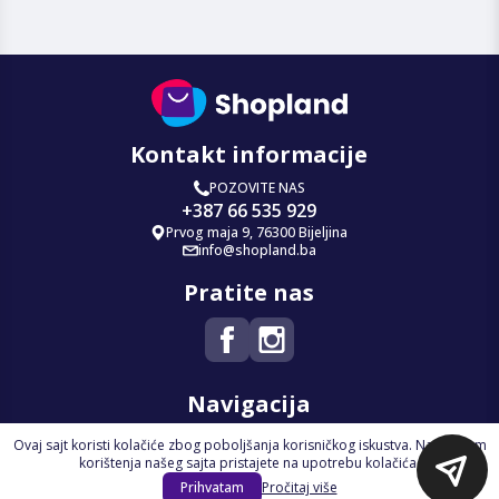
Kontakt informacije
POZOVITE NAS
+387 66 535 929
Prvog maja 9, 76300 Bijeljina
info@shopland.ba
Pratite nas
Navigacija
Ovaj sajt koristi kolačiće zbog poboljšanja korisničkog iskustva. Nastavkom
Početna
korištenja našeg sajta pristajete na upotrebu kolačića.
Na Akciji
Prihvatam
Pročitaj više
Izdvajamo