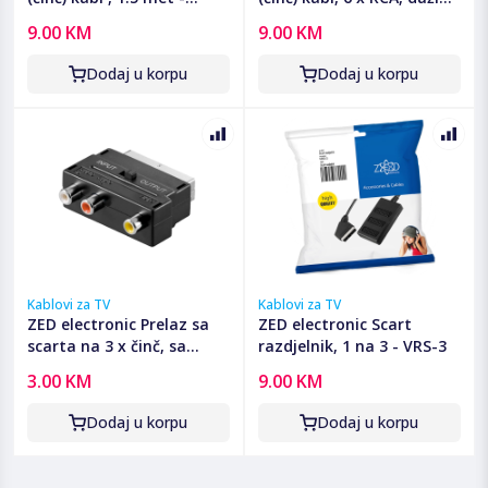
VCSC/1,5
2.0 met - VCS2C/2
9.00 KM
9.00 KM
Dodaj u korpu
Dodaj u korpu
Kablovi za TV
Kablovi za TV
ZED electronic Prelaz sa
ZED electronic Scart
scarta na 3 x činč, sa
razdjelnik, 1 na 3 - VRS-3
prekidačem - Adapter
3.00 KM
9.00 KM
Scart to 3 RCA
Dodaj u korpu
Dodaj u korpu