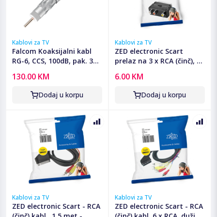
Kablovi za TV
Kablovi za TV
Falcom Koaksijalni kabl
ZED electronic Scart
RG-6, CCS, 100dB, pak. 305
prelaz na 3 x RCA (činč), sa
met. - RG6/305-PREMIUM
prekidačem - VP49
130.00 KM
6.00 KM
Dodaj u korpu
Dodaj u korpu
Kablovi za TV
Kablovi za TV
ZED electronic Scart - RCA
ZED electronic Scart - RCA
(činč) kabl , 1.5 met -
(činč) kabl, 6 x RCA, dužina