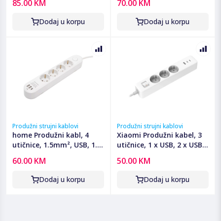
85.00 KM
70.00 KM
9035(GS)/B
Dodaj u korpu
Dodaj u korpu
Produžni strujni kablovi
Produžni strujni kablovi
home Produžni kabl, 4
Xiaomi Produžni kabel, 3
utičnice, 1.5mm², USB, 1.5
utičnice, 1 x USB, 2 x USB
met. - NV4KUSBC
C, 1.4 met. - 20 W Power
60.00 KM
50.00 KM
Strip (2C1A)
Dodaj u korpu
Dodaj u korpu