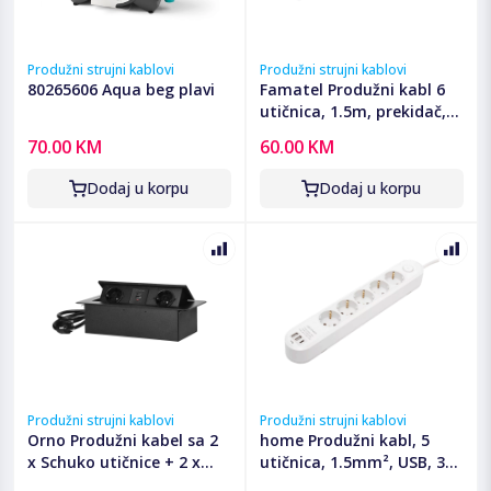
Produžni strujni kablovi
Produžni strujni kablovi
80265606 Aqua beg plavi
Famatel Produžni kabl 6
utičnica, 1.5m, prekidač,
crni, 1.5mm² - 23612
70.00 KM
60.00 KM
Dodaj u korpu
Dodaj u korpu
Produžni strujni kablovi
Produžni strujni kablovi
Orno Produžni kabel sa 2
home Produžni kabl, 5
x Schuko utičnice + 2 x
utičnica, 1.5mm², USB, 3
USB, ugradbena - OR-GM-
met. - NV5K3USBC