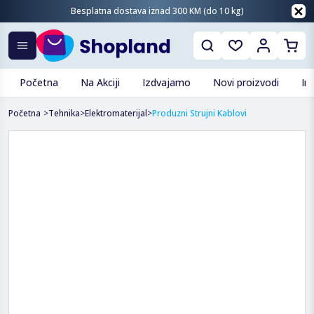
Besplatna dostava iznad 300 KM (do 10 kg)
Početna
Na Akciji
Izdvajamo
Novi proizvodi
In
Početna
>
Tehnika
>
Elektromaterijal
>
Produzni Strujni Kablovi