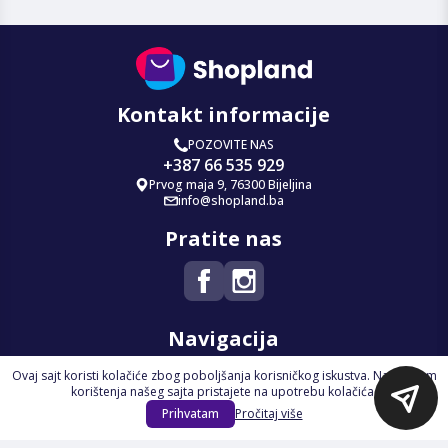
Kontakt informacije
POZOVITE NAS
+387 66 535 929
Prvog maja 9, 76300 Bijeljina
info@shopland.ba
Pratite nas
Navigacija
Ovaj sajt koristi kolačiće zbog poboljšanja korisničkog iskustva. Nastavkom
Početna
korištenja našeg sajta pristajete na upotrebu kolačića.
Na Akciji
Prihvatam
Pročitaj više
Izdvajamo
Novi proizvodi