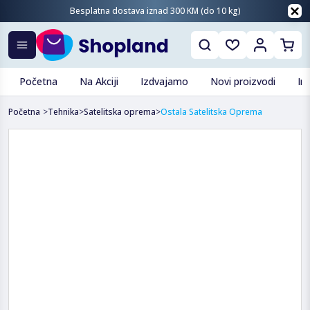
Besplatna dostava iznad 300 KM (do 10 kg)
Početna
Na Akciji
Izdvajamo
Novi proizvodi
In
Početna
>
Tehnika
>
Satelitska oprema
>
Ostala Satelitska Oprema