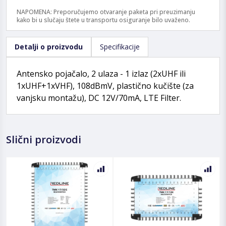
NAPOMENA: Preporučujemo otvaranje paketa pri preuzimanju
kako bi u slučaju štete u transportu osiguranje bilo uvaženo.
Detalji o proizvodu
Specifikacije
Antensko pojačalo, 2 ulaza - 1 izlaz (2xUHF ili
1xUHF+1xVHF), 108dBmV, plastično kučište (za
vanjsku montažu), DC 12V/70mA, LTE Filter.
Slični proizvodi