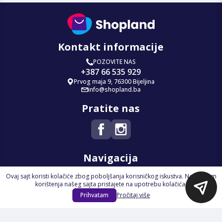
Kontakt informacije
POZOVITE NAS
+387 66 535 929
Prvog maja 9, 76300 Bijeljina
info@shopland.ba
Pratite nas
Navigacija
Ovaj sajt koristi kolačiće zbog poboljšanja korisničkog iskustva. Nastavkom
Početna
korištenja našeg sajta pristajete na upotrebu kolačića.
Na Akciji
Prihvatam
Pročitaj više
Izdvajamo
Novi proizvodi