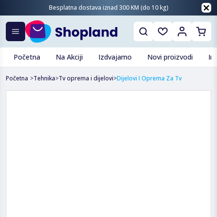
Besplatna dostava iznad 300 KM (do 10 kg)
Početna
Na Akciji
Izdvajamo
Novi proizvodi
In
Početna
>
Tehnika
>
Tv oprema i dijelovi
>
Dijelovi I Oprema Za Tv