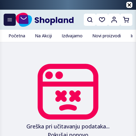
Početna
Na Akciji
Izdvajamo
Novi proizvodi
In
Greška pri učitavanju podataka...
Pokušaj ponovo