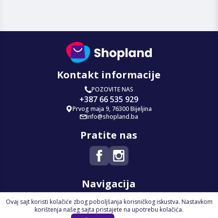
Kontakt informacije
POZOVITE NAS
+387 66 535 929
Prvog maja 9, 76300 Bijeljina
info@shopland.ba
Pratite nas
Navigacija
Ovaj sajt koristi kolačiće zbog poboljšanja korisničkog iskustva. Nastavkom
Početna
korištenja našeg sajta pristajete na upotrebu kolačića.
Na Akciji