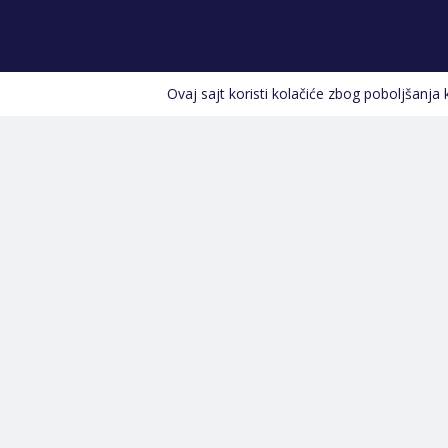
Ovaj sajt koristi kolačiće zbog poboljšanja
Kontakt informacije
POZOVITE NAS
+387 66 535 929
Prvog maja 9, 76300 Bijeljina
info@shopland.ba