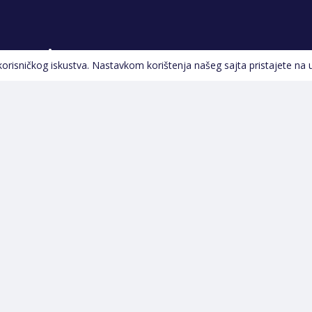
Pratite nas
 korisničkog iskustva. Nastavkom korištenja našeg sajta pristajete na 
Navigacija
Početna
Na Akciji
Izdvajamo
Novi proizvodi
Greška pri učitavanju
podataka...