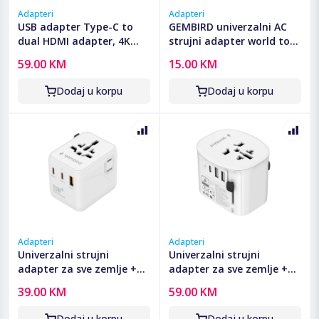
Adapteri
Adapteri
USB adapter Type-C to
GEMBIRD univerzalni AC
dual HDMI adapter, 4K
strujni adapter world to
60Hz, black, GEMBIRD, A-
UK power adapter plug,
59.00 KM
15.00 KM
CM-HDMIF2-01
10 A, A-AC-UKMINTF
Dodaj u korpu
Dodaj u korpu
Adapteri
Adapteri
Univerzalni strujni
Univerzalni strujni
adapter za sve zemlje +
adapter za sve zemlje +
USB + Type-C punjač
USB + Type-C punjač
39.00 KM
59.00 KM
GEMBIRD, 20 W, white,
GEMBIRD, 20 W, white,
TPA-1A2C20-01-W
TPA-EU2A1C15-01-W
Dodaj u korpu
Dodaj u korpu