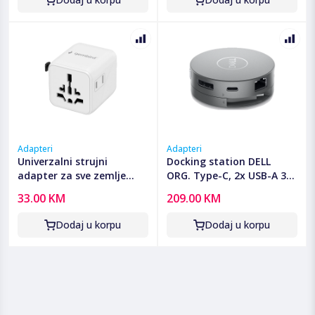
Adapteri
Adapteri
Univerzalni strujni
Docking station DELL
adapter za sve zemlje
ORG. Type-C, 2x USB-A 3.2
GEMBIRD, 20 W, white,
Gen 2, USB-C 3.2 Gen 2 4K,
33.00 KM
209.00 KM
TPA-INT-01-W
RJ45 Gigabit Ethernet, DP
4K, VGA, HDMI 4K, DELL-
Dodaj u korpu
Dodaj u korpu
DA310, 470-AEUP