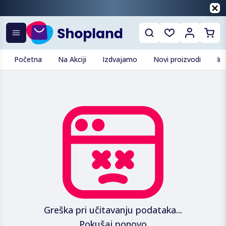
Početna
Na Akciji
Izdvajamo
Novi proizvodi
In
Greška pri učitavanju podataka...
Pokušaj ponovo