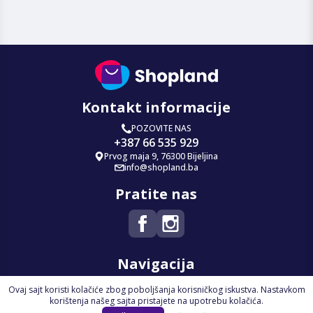
Kontakt informacije
POZOVITE NAS
+387 66 535 929
Prvog maja 9, 76300 Bijeljina
info@shopland.ba
Pratite nas
Navigacija
Ovaj sajt koristi kolačiće zbog poboljšanja korisničkog iskustva. Nastavkom
Početna
korištenja našeg sajta pristajete na upotrebu kolačića.
Na Akciji