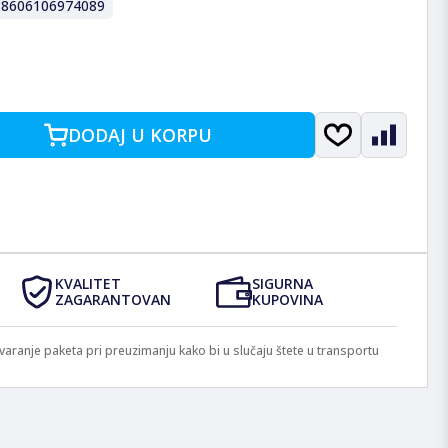
:
8606106974089
DODAJ U KORPU
KVALITET
SIGURNA
ZAGARANTOVAN
KUPOVINA
anje paketa pri preuzimanju kako bi u slučaju štete u transportu