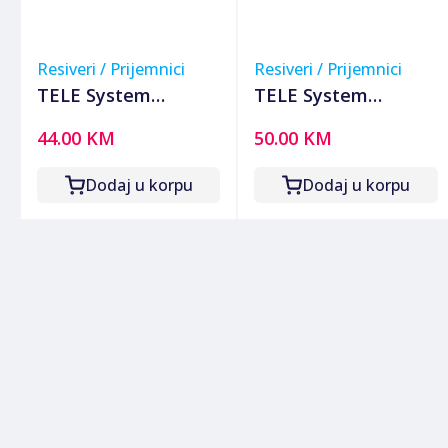
Resiveri / Prijemnici
Resiveri / Prijemnici
TELE System
TELE System
Prijemnik zemaljski,
Prijemnik zemaljski,
44.00 KM
50.00 KM
DVB-T2, H.265/HEVC,
DVB-T2, H.265/HEVC,
SCART, USB -
SCART, USB - TS6815
Dodaj u korpu
Dodaj u korpu
MINION/01
T2 HEVC