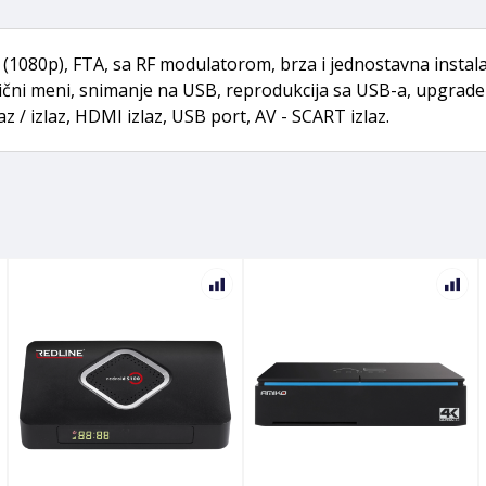
 (1080p), FTA, sa RF modulatorom, brza i jednostavna instal
zični meni, snimanje na USB, reprodukcija sa USB-a, upgr
z / izlaz, HDMI izlaz, USB port, AV - SCART izlaz.