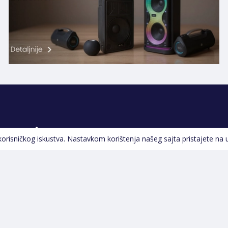
Pratite nas
 korisničkog iskustva. Nastavkom korištenja našeg sajta pristajete na 
Navigacija
Početna
Opšti uslovi poslovanja