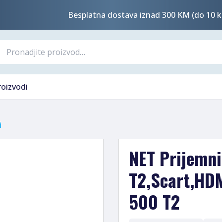
Besplatna dostava iznad 300 KM (do 10 k
roizvodi
i
NET Prijemni
T2,Scart,HDM
500 T2