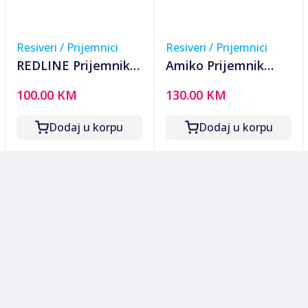
Resiveri / Prijemnici
Resiveri / Prijemnici
REDLINE Prijemnik
Amiko Prijemnik
DVB-S2/Android,
combo, Android 7.1,
100.00 KM
130.00 KM
1/8GB, 4K,
DVB-T2/S2/C, 4K,
Bluetooth, LAN/WiFi
IPTV - A6 COMBO
Dodaj u korpu
Dodaj u korpu
- REDROID S100