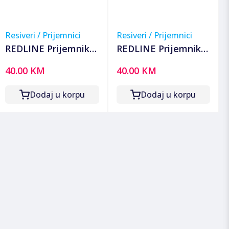
Resiveri / Prijemnici
Resiveri / Prijemnici
REDLINE Prijemnik
REDLINE Prijemnik
zemaljski, DVB-T2/C,
satelitski DVB-S2,
40.00 KM
40.00 KM
Full HD, H.265/HEVC,
Full HD, HDMI, USB -
Scart - T30
G60
Dodaj u korpu
Dodaj u korpu