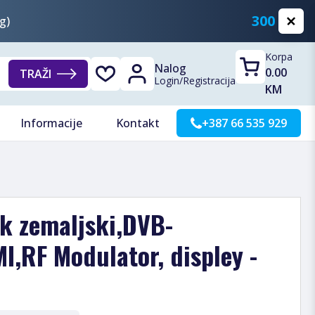
300 KM
g)
Korpa
Nalog
0.00
TRAŽI
Login
/
Registracija
KM
Informacije
Kontakt
+387 66 535 929
k zemaljski,DVB-
I,RF Modulator, displey -