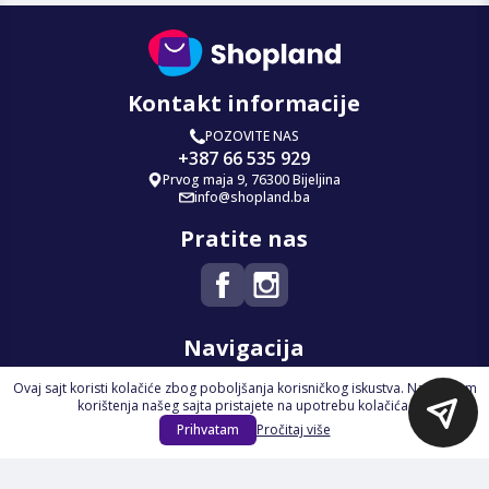
Kontakt informacije
POZOVITE NAS
+387 66 535 929
Prvog maja 9, 76300 Bijeljina
info@shopland.ba
Pratite nas
Navigacija
Ovaj sajt koristi kolačiće zbog poboljšanja korisničkog iskustva. Nastavkom
Početna
korištenja našeg sajta pristajete na upotrebu kolačića.
Na Akciji
Prihvatam
Pročitaj više
Izdvajamo
Novi proizvodi