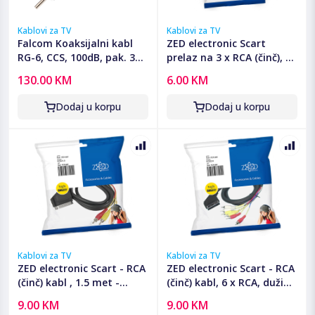
Kablovi za TV
Kablovi za TV
Falcom Koaksijalni kabl
ZED electronic Scart
RG-6, CCS, 100dB, pak. 305
prelaz na 3 x RCA (činč), sa
met. - RG6/305-PREMIUM
prekidačem - VP49
130.00 KM
6.00 KM
Dodaj u korpu
Dodaj u korpu
Kablovi za TV
Kablovi za TV
ZED electronic Scart - RCA
ZED electronic Scart - RCA
(činč) kabl , 1.5 met -
(činč) kabl, 6 x RCA, dužina
VCSC/1,5
2.0 met - VCS2C/2
9.00 KM
9.00 KM