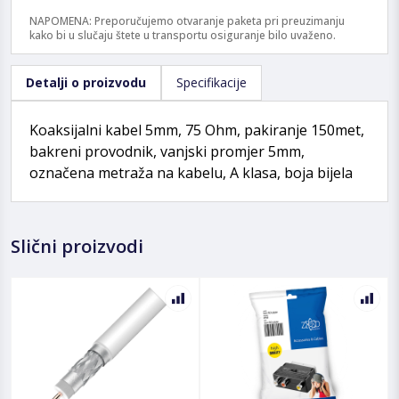
NAPOMENA: Preporučujemo otvaranje paketa pri preuzimanju
kako bi u slučaju štete u transportu osiguranje bilo uvaženo.
Detalji o proizvodu
Specifikacije
Koaksijalni kabel 5mm, 75 Ohm, pakiranje 150met,
bakreni provodnik, vanjski promjer 5mm,
označena metraža na kabelu, A klasa, boja bijela
Slični proizvodi