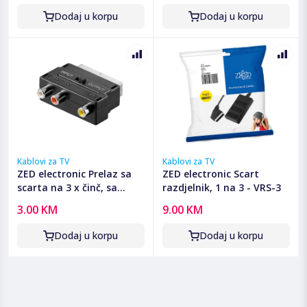
Dodaj u korpu
Dodaj u korpu
Kablovi za TV
Kablovi za TV
ZED electronic Prelaz sa
ZED electronic Scart
scarta na 3 x činč, sa
razdjelnik, 1 na 3 - VRS-3
prekidačem - Adapter
3.00 KM
9.00 KM
Scart to 3 RCA
Dodaj u korpu
Dodaj u korpu