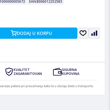
1000000005672
EAN:
8006012252583
DODAJ U KORPU
KVALITET
SIGURNA
ZAGARANTOVAN
KUPOVINA
anje paketa pri preuzimanju kako bi u slučaju štete u transportu