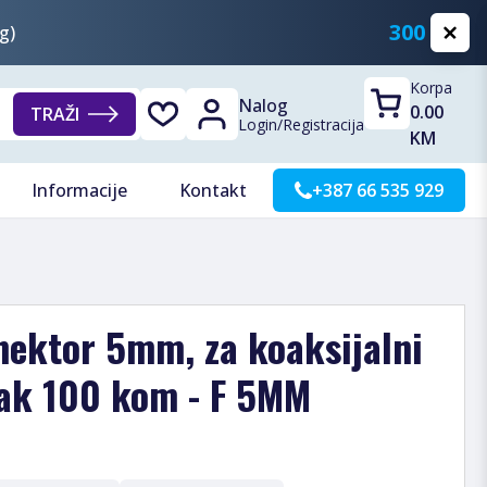
300 KM
g)
Korpa
Nalog
0.00
TRAŽI
Login
/
Registracija
KM
Informacije
Kontakt
+387 66 535 929
ektor 5mm, za koaksijalni
ak 100 kom - F 5MM