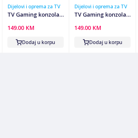
Dijelovi i oprema za TV
Dijelovi i oprema za TV
TV Gaming konzola
TV Gaming konzola
classic games large
classic games R36s
149.00 KM
149.00 KM
screen
Dodaj u korpu
Dodaj u korpu