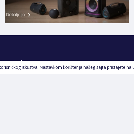
Pratite nas
 korisničkog iskustva. Nastavkom korištenja našeg sajta pristajete na 
Navigacija
Početna
Opšti uslovi poslovanja
Na Akciji
Servis
Izdvajamo
Izjava o kolačićima i