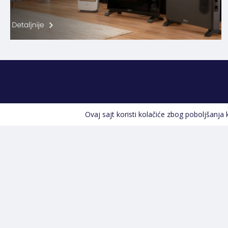
Ovaj sajt koristi kolačiće zbog poboljšanja
Kontakt informacije
POZOVITE NAS
+387 66 535 929
Prvog maja 9, 76300 Bijeljina
info@shopland.ba