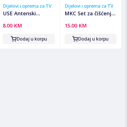
Dijelovi i oprema za TV
Dijelovi i oprema za TV
USE Antenski
MKC Set za čišćenje
razdjeljnik 1 ulaz 4
ekrana - Cleaning
8.00 KM
15.00 KM
izlaza, 5-2400 MHz -
Kit V01052
TSX 1913
Dodaj u korpu
Dodaj u korpu