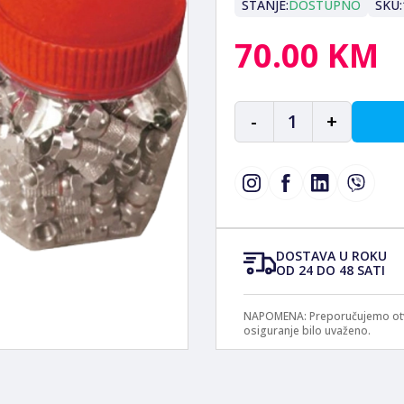
STANJE:
DOSTUPNO
SKU:
70.00 KM
-
1
+
DOSTAVA U ROKU
OD 24 DO 48 SATI
NAPOMENA: Preporučujemo otvar
osiguranje bilo uvaženo.