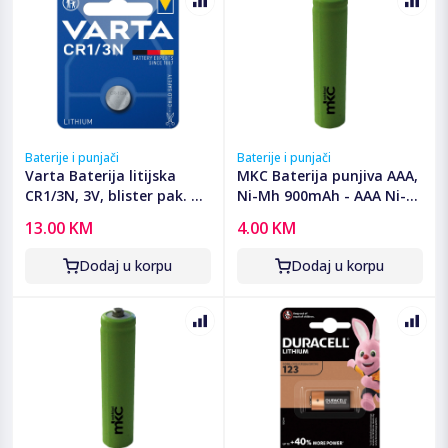
Baterije i punjači
Baterije i punjači
Varta Baterija litijska
MKC Baterija punjiva AAA,
CR1/3N, 3V, blister pak. 1
Ni-Mh 900mAh - AAA Ni-
kom - VCR1/3N
Mh AAA 900mah Bulk
13.00 KM
4.00 KM
Dodaj u korpu
Dodaj u korpu