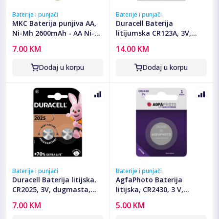
Baterije i punjači
Baterije i punjači
MKC Baterija punjiva AA,
Duracell Baterija
Ni-Mh 2600mAh - AA Ni-
litijumska CR123A, 3V,
Mh AAA 2600mah Bulk
blister 1 kom. - CR123A B1
7.00 KM
14.00 KM
Dodaj u korpu
Dodaj u korpu
Baterije i punjači
Baterije i punjači
Duracell Baterija litijska,
AgfaPhoto Baterija
CR2025, 3V, dugmasta,
litijska, CR2430, 3 V,
blister 2 kom - DL/CR2025
dugmasta, blister 1 kom -
7.00 KM
5.00 KM
CR2430 B1