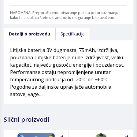
NAPOMENA: Preporučujemo otvaranje paketa pri preuzimanju
kako bi u slučaju štete u transportu osiguranje bilo uvaženo.
Detalji o proizvodu
Specifikacije
Litijska baterija 3V dugmasta, 75mAh, izdržljiva,
pouzdana. Litijske baterije nude izdržljivost, veliki
kapacitet, najveću gustoću energije i pouzdanost.
Performanse ostaju nepromijenjene unutar
temperaurnog područja od -20°C do +60°C.
Pogodne za daljinske upravljače automobila,
satove, vage.....
Slični proizvodi