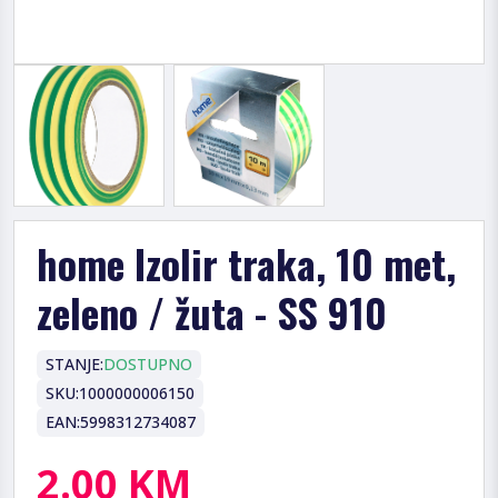
home Izolir traka, 10 met,
zeleno / žuta - SS 910
STANJE:
DOSTUPNO
SKU:
1000000006150
EAN:
5998312734087
2.00 KM