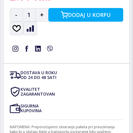
-
1
+
DODAJ U KORPU
DOSTAVA U ROKU
OD 24 DO 48 SATI
KVALITET
ZAGARANTOVAN
SIGURNA
KUPOVINA
NAPOMENA: Preporučujemo otvaranje paketa pri preuzimanju
kako bi u slučaju štete u transportu osiguranje bilo uvaženo.