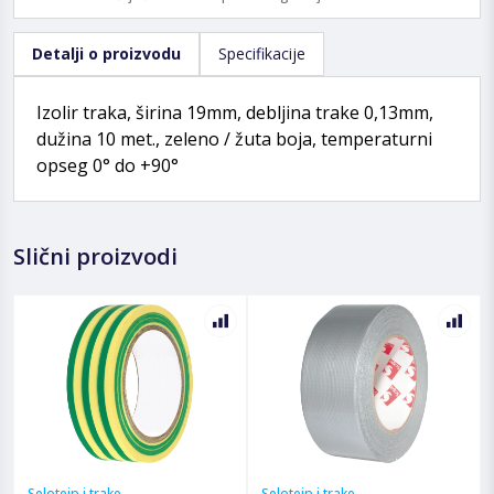
Detalji o proizvodu
Specifikacije
Izolir traka, širina 19mm, debljina trake 0,13mm,
dužina 10 met., zeleno / žuta boja, temperaturni
opseg 0° do +90°
Slični proizvodi
Selotejp i trake
Selotejp i trake