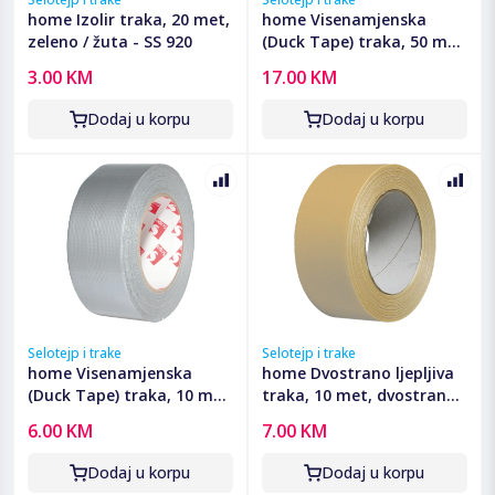
home Izolir traka, 20 met,
home Visenamjenska
zeleno / žuta - SS 920
(Duck Tape) traka, 50 met
- RS 50
3.00 KM
17.00 KM
Dodaj u korpu
Dodaj u korpu
Selotejp i trake
Selotejp i trake
home Visenamjenska
home Dvostrano ljepljiva
(Duck Tape) traka, 10 met
traka, 10 met, dvostrana
- RS 50/10
- RS 52/10
6.00 KM
7.00 KM
Dodaj u korpu
Dodaj u korpu