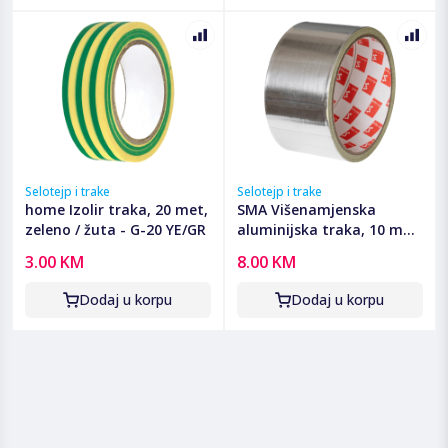
Selotejp i trake
Selotejp i trake
home Izolir traka, 20 met,
SMA Višenamjenska
zeleno / žuta - G-20 YE/GR
aluminijska traka, 10 met
- RSA 50/10
3.00 KM
8.00 KM
Dodaj u korpu
Dodaj u korpu