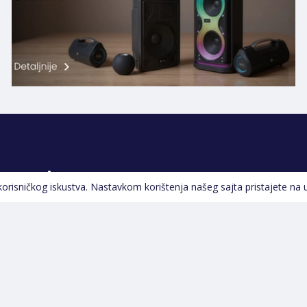
Pratite nas
 korisničkog iskustva. Nastavkom korištenja našeg sajta pristajete na 
Navigacija
Početna
Opšti uslovi poslovanja