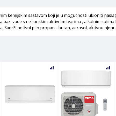
nim kemijskim sastavom koji je u mogućnosti ukloniti naslag
a na bazi vode s ne-ionskim aktivnim tvarima , alkalnim so
ija. Sadrži potisni plin propan - butan, aerosol, aktivnu pjen