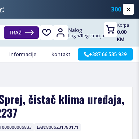
300 KM
g)
Korpa
Nalog
0.00
TRAŽI
Login
/
Registracija
KM
Informacije
Kontakt
+387 66 535 929
Sprej, čistač klima uređaja,
2237
1000000006833
EAN:
8006231780171