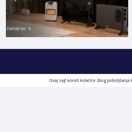
Ovaj sajt koristi kolačiće zbog poboljšanja
Kontakt informacije
POZOVITE NAS
+387 66 535 929