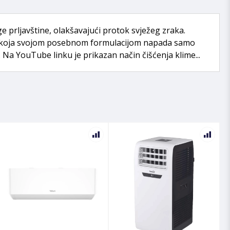
e prljavštine, olakšavajući protok svježeg zraka.
lima koja svojom posebnom formulacijom napada samo
u. Na YouTube linku je prikazan način čišćenja klime...