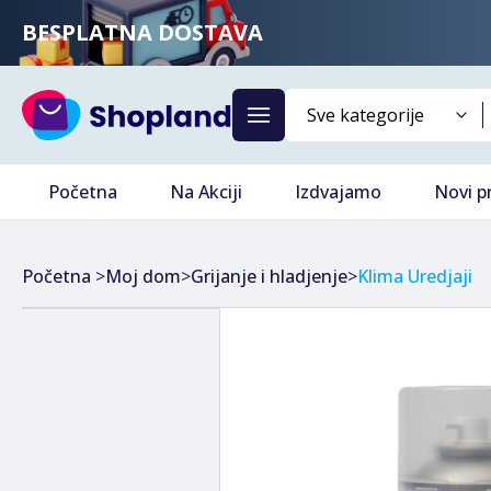
BESPLATNA DOSTAVA
Početna
Na Akciji
Izdvajamo
Novi p
Početna
>
Moj dom
>
Grijanje i hladjenje
>
Klima Uredjaji