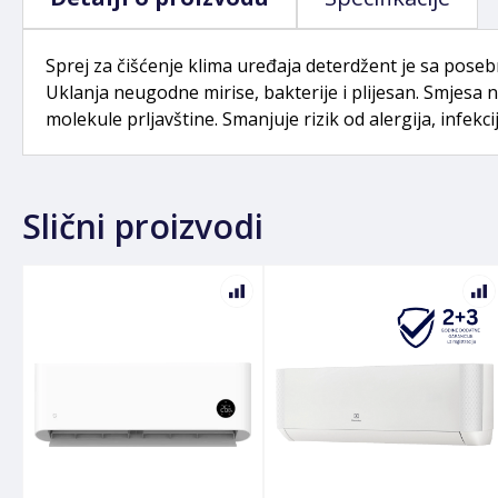
Sprej za čišćenje klima uređaja deterdžent je sa poseb
Uklanja neugodne mirise, bakterije i plijesan. Smjes
molekule prljavštine. Smanjuje rizik od alergija, infekc
Slični proizvodi