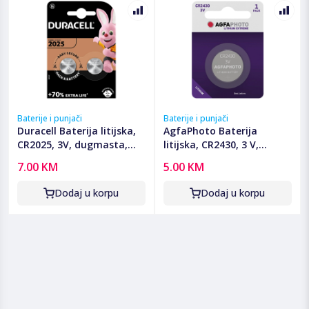
Baterije i punjači
Baterije i punjači
Duracell Baterija litijska,
AgfaPhoto Baterija
CR2025, 3V, dugmasta,
litijska, CR2430, 3 V,
blister 2 kom - DL/CR2025
dugmasta, blister 1 kom -
7.00 KM
5.00 KM
CR2430 B1
Dodaj u korpu
Dodaj u korpu