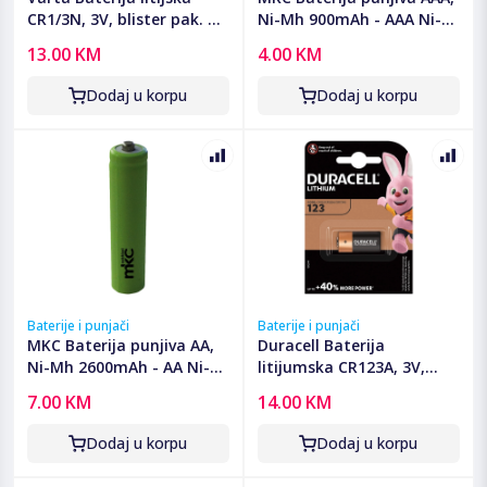
CR1/3N, 3V, blister pak. 1
Ni-Mh 900mAh - AAA Ni-
kom - VCR1/3N
Mh AAA 900mah Bulk
13.00 KM
4.00 KM
Dodaj u korpu
Dodaj u korpu
Baterije i punjači
Baterije i punjači
MKC Baterija punjiva AA,
Duracell Baterija
Ni-Mh 2600mAh - AA Ni-
litijumska CR123A, 3V,
Mh AAA 2600mah Bulk
blister 1 kom. - CR123A B1
7.00 KM
14.00 KM
Dodaj u korpu
Dodaj u korpu