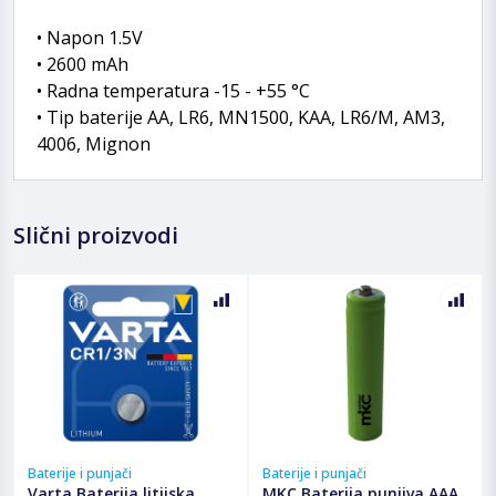
• Napon 1.5V
• 2600 mAh
• Radna temperatura -15 - +55 °C
• Tip baterije AA, LR6, MN1500, KAA, LR6/M, AM3,
4006, Mignon
Slični proizvodi
Baterije i punjači
Baterije i punjači
Varta Baterija litijska
MKC Baterija punjiva AAA,