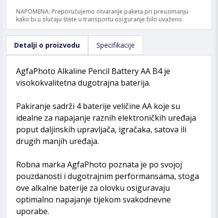
NAPOMENA: Preporučujemo otvaranje paketa pri preuzimanju
kako bi u slučaju štete u transportu osiguranje bilo uvaženo.
Detalji o proizvodu
Specifikacije
AgfaPhoto Alkaline Pencil Battery AA B4 je
visokokvalitetna dugotrajna baterija.
Pakiranje sadrži 4 baterije veličine AA koje su
idealne za napajanje raznih elektroničkih uređaja
poput daljinskih upravljača, igračaka, satova ili
drugih manjih uređaja.
Robna marka AgfaPhoto poznata je po svojoj
pouzdanosti i dugotrajnim performansama, stoga
ove alkalne baterije za olovku osiguravaju
optimalno napajanje tijekom svakodnevne
uporabe.