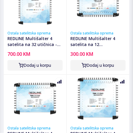
Ostala satelitska oprema
Ostala satelitska oprema
REDLINE Multišalter 4
REDLINE Multišalter 4
satelita na 32 utičnica -
satelita na 12
TMK 17/32S
utičnica,kaskadni(bez
700.00 KM
300.00 KM
adaptera) - TMK 17/12K
Dodaj u korpu
Dodaj u korpu
Ostala satelitska oprema
Ostala satelitska oprema