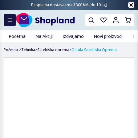
Besplatna dostava iznad 300 KM (do 10 kg)
Početna
Na Akciji
Izdvajamo
Novi proizvodi
In
Početna
>
Tehnika
>
Satelitska oprema
>
Ostala Satelitska Oprema