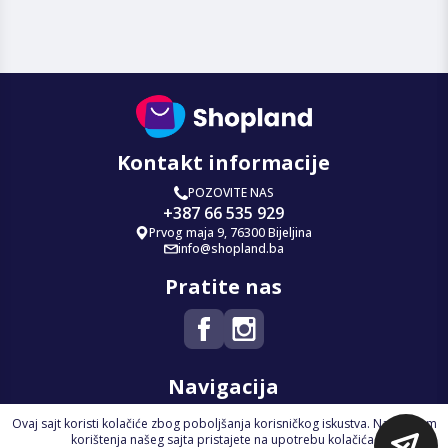
Kontakt informacije
POZOVITE NAS
+387 66 535 929
Prvog maja 9, 76300 Bijeljina
info@shopland.ba
Pratite nas
Navigacija
Ovaj sajt koristi kolačiće zbog poboljšanja korisničkog iskustva. Nastavkom
Početna
korištenja našeg sajta pristajete na upotrebu kolačića.