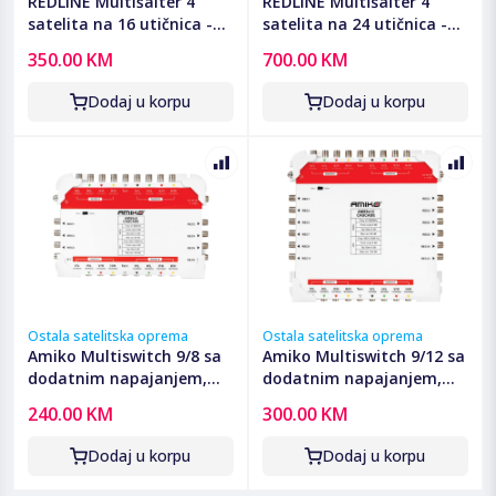
REDLINE Multišalter 4
REDLINE Multišalter 4
satelita na 16 utičnica -
satelita na 24 utičnica -
TMK 17/16S
TMK 17/24S
350.00 KM
700.00 KM
Dodaj u korpu
Dodaj u korpu
Ostala satelitska oprema
Ostala satelitska oprema
Amiko Multiswitch 9/8 sa
Amiko Multiswitch 9/12 sa
dodatnim napajanjem,
dodatnim napajanjem,
kaskadni - AMS9X8
kaskadni - AMS9X12
240.00 KM
300.00 KM
Dodaj u korpu
Dodaj u korpu