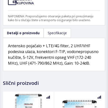
KUPOVINA
NAPOMENA: Preporučujemo otvaranje paketa pri preuzimanju
kako bi u slučaju štete u transportu osiguranje bilo uvaženo.
Detalji o proizvodu
Specifikacije
Antensko pojačalo + LTE/4G filter, 2 UHF/VHF
podesiva ulaza, konektori F-TIP, vodonepropusno
kučište, 5-12V, frekventni opseg VHF (172-240
MHz), UHF (471-790/862 MHz), Gain: 10-24dB.
Slični proizvodi