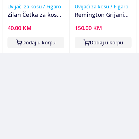
Uvijači za kosu / Figaro
Uvijači za kosu / Figaro
Zilan Četka za kosu,
Remington Grijani
All in One - ZLN8825
uvijači/vikleri za
40.00 KM
150.00 KM
kosu, brze kovrče, 20
kom. - KF40E
Dodaj u korpu
Dodaj u korpu