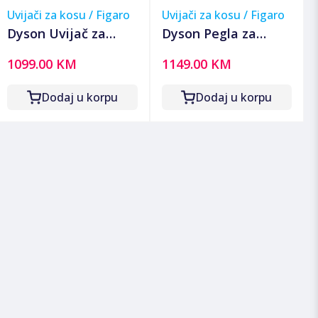
Uvijači za kosu / Figaro
Uvijači za kosu / Figaro
Dyson Uvijač za
Dyson Pegla za
kosu, 1300W,
kosu, 1600W,
1099.00 KM
1149.00 KM
Bluetooth,
Airstrait SE Red
Multistyler - Airwrap
Velvet/Gold
Dodaj u korpu
Dodaj u korpu
i.d.Amber Silk/Pink
C.+Wavy