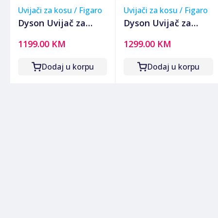
Uvijači za kosu / Figaro
Uvijači za kosu / Figaro
Dyson Uvijač za
Dyson Uvijač za
kosu, 1300W,
kosu, 1300 W,
1199.00 KM
1299.00 KM
Bluetooth ,
kovrče, valovi,
Multistyler - Airwrap
ravnanje, sušenje -
Dodaj u korpu
Dodaj u korpu
i.d. Vinca Blue/Topaz
Airwrap Coanda2x
Pink/Rose Gold+W