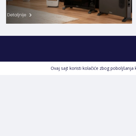
Ovaj sajt koristi kolačiće zbog poboljšanja
Kontakt informacije
POZOVITE NAS
+387 66 535 929
Prvog maja 9, 76300 Bijeljina
info@shopland.ba