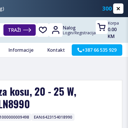
300 KM
g)
Korpa
Nalog
0.00
TRAŽI
Login
/
Registracija
KM
Informacije
Kontakt
+387 66 535 929
za kosu, 20 - 25 W,
ZLN8990
1000000009498
EAN:
6423154018990