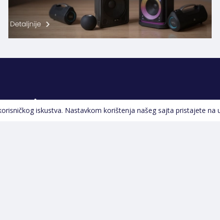
Pratite nas
 korisničkog iskustva. Nastavkom korištenja našeg sajta pristajete na 
Navigacija
Početna
Opšti uslovi poslovanja
Na Akciji
Servis
Izdvajamo
Izjava o kolačićima i