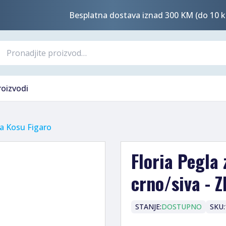
Besplatna dostava iznad 300 KM (do 10 k
roizvodi
Za Kosu Figaro
Floria Pegla 
crno/siva - 
STANJE:
DOSTUPNO
SKU: