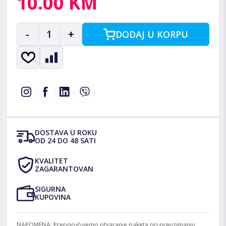
10.00 KM
-
1
+
DODAJ U KORPU
DOSTAVA U ROKU
OD 24 DO 48 SATI
KVALITET
ZAGARANTOVAN
SIGURNA
KUPOVINA
NAPOMENA: Preporučujemo otvaranje paketa pri preuzimanju