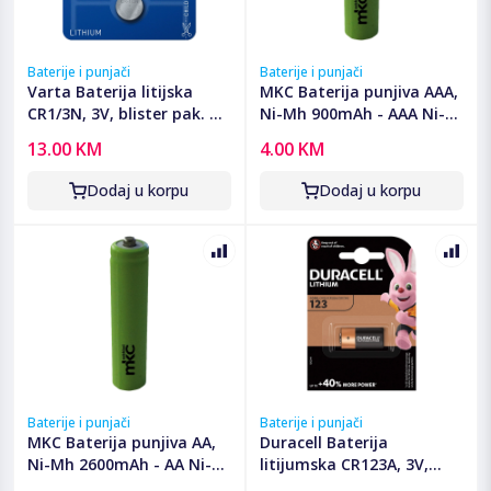
Baterije i punjači
Baterije i punjači
Varta Baterija litijska
MKC Baterija punjiva AAA,
CR1/3N, 3V, blister pak. 1
Ni-Mh 900mAh - AAA Ni-
kom - VCR1/3N
Mh AAA 900mah Bulk
13.00 KM
4.00 KM
Dodaj u korpu
Dodaj u korpu
Baterije i punjači
Baterije i punjači
MKC Baterija punjiva AA,
Duracell Baterija
Ni-Mh 2600mAh - AA Ni-
litijumska CR123A, 3V,
Mh AAA 2600mah Bulk
blister 1 kom. - CR123A B1