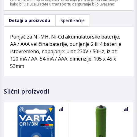
kako bi u slučaju štete u transportu osiguranje bilo uvaženo.
Detalji o proizvodu
Specifikacije
Punjač za Ni-MH, Ni-Cd akumulatorske baterije,
AA / AAA veličina baterije, punjenje 2 ili 4 baterije
istovremeno, napajanje: ulaz 230V / 50Hz, izlaz:
120 mA / AA, 54 mA / AAA, dimenzije: 105 x 45 x
53mm
Slični proizvodi