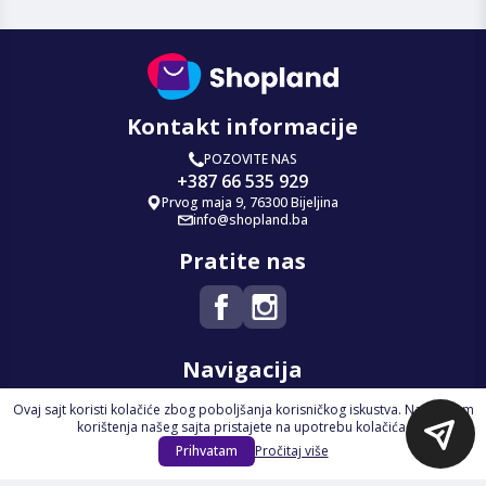
Kontakt informacije
POZOVITE NAS
+387 66 535 929
Prvog maja 9, 76300 Bijeljina
info@shopland.ba
Pratite nas
Navigacija
Ovaj sajt koristi kolačiće zbog poboljšanja korisničkog iskustva. Nastavkom
Početna
korištenja našeg sajta pristajete na upotrebu kolačića.
Na Akciji
Prihvatam
Pročitaj više
Izdvajamo
Novi proizvodi