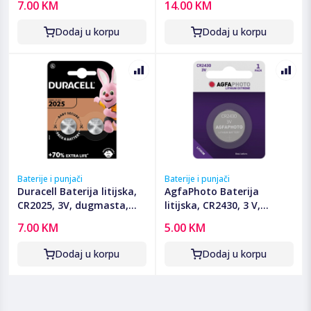
7.00 KM
14.00 KM
Dodaj u korpu
Dodaj u korpu
Baterije i punjači
Baterije i punjači
Duracell Baterija litijska,
AgfaPhoto Baterija
CR2025, 3V, dugmasta,
litijska, CR2430, 3 V,
blister 2 kom - DL/CR2025
dugmasta, blister 1 kom -
7.00 KM
5.00 KM
CR2430 B1
Dodaj u korpu
Dodaj u korpu