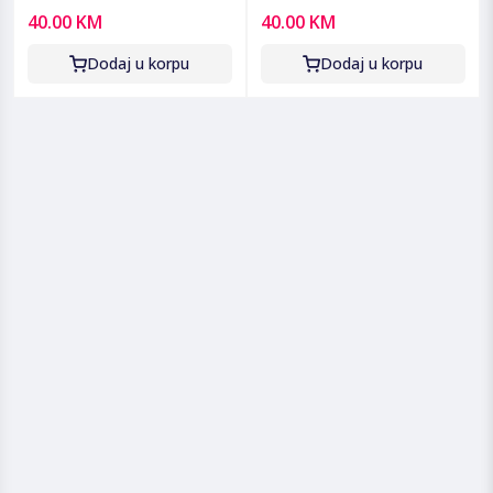
HD, H.265/HEVC, Scart -
HDMI, USB - G60
40.00 KM
40.00 KM
T30
Dodaj u korpu
Dodaj u korpu