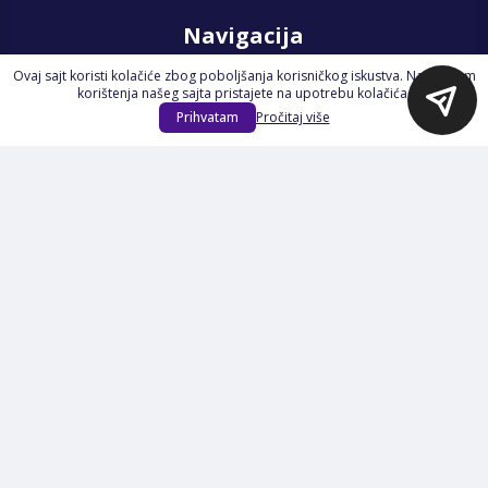
Navigacija
Ovaj sajt koristi kolačiće zbog poboljšanja korisničkog iskustva. Nastavkom
Početna
korištenja našeg sajta pristajete na upotrebu kolačića.
Na Akciji
Prihvatam
Pročitaj više
Izdvajamo
Novi proizvodi
Opšti uslovi poslovanja
Servis
Izjava o kolačićima i privatnosti
Pravila o postupanju s kolačićima
Načini plaćanja
Garancija
Sigurnost plaćanja
Reklamacije
Politika privatnosti
O nama
Prijavite se na Newsletter
PRIJAVI SE