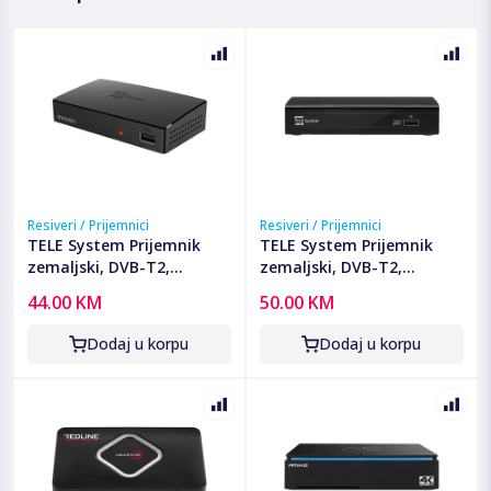
Resiveri / Prijemnici
Resiveri / Prijemnici
TELE System Prijemnik
TELE System Prijemnik
zemaljski, DVB-T2,
zemaljski, DVB-T2,
H.265/HEVC, SCART, USB -
H.265/HEVC, SCART, USB -
44.00 KM
50.00 KM
MINION/01
TS6815 T2 HEVC
Dodaj u korpu
Dodaj u korpu