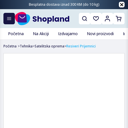
Besplatna dostava iznad 300 KM (do 10 kg)
Početna
Na Akciji
Izdvajamo
Novi proizvodi
In
Početna
>
Tehnika
>
Satelitska oprema
>
Resiveri Prijemnici