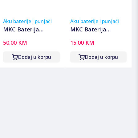
Aku baterije i punjači
Aku baterije i punjači
MKC Baterija
MKC Baterija
akumulatorska, 12V
akumulatorska,
50.00 KM
15.00 KM
/ 9Ah - MKC1290H
18650 Li-Ion 3.7V
3000mAh -
Dodaj u korpu
Dodaj u korpu
INR18650MP 3000
mAh