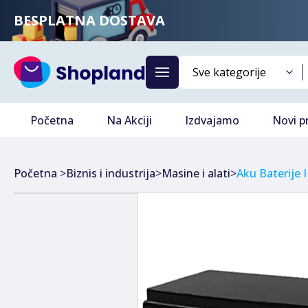
BESPLATNA DOSTAVA
Početna
Na Akciji
Izdvajamo
Novi p
Početna
>
Biznis i industrija
>
Masine i alati
>
Aku Baterije I