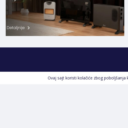
Ovaj sajt koristi kolačiće zbog poboljšanja
Kontakt informacije
POZOVITE NAS
+387 66 535 929