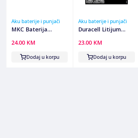
Aku baterije i punjači
Aku baterije i punjači
MKC Baterija
Duracell Litijum
akumulatorska, 6V /
baterija, 2CR5, 6V,
24.00 KM
23.00 KM
3.2Ah - MKC632B
1400 mAh - DL 245A
BL1
Dodaj u korpu
Dodaj u korpu