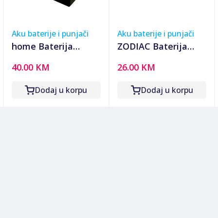
Aku baterije i punjači
Aku baterije i punjači
home Baterija
ZODIAC Baterija
akumulatorska, 12V
akumulatorska, 12V
40.00 KM
26.00 KM
/ 4.5 Ah - RT 1245E
/ 7Ah - Z1270 12V
7Ah
Dodaj u korpu
Dodaj u korpu