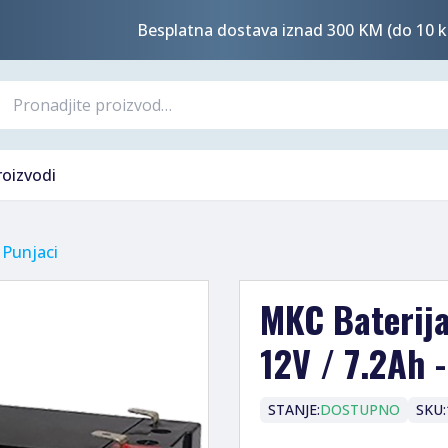
Besplatna dostava iznad 300 KM (do 10 k
roizvodi
 Punjaci
MKC Baterij
12V / 7.2Ah
STANJE:
DOSTUPNO
SKU: