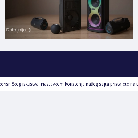
Pratite nas
 korisničkog iskustva. Nastavkom korištenja našeg sajta pristajete na 
Navigacija
Početna
Opšti uslovi poslovanja