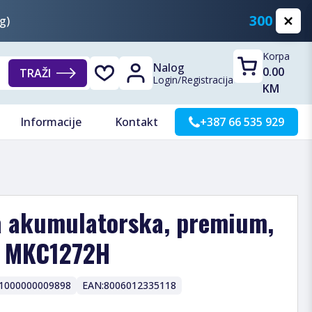
300 KM
g)
Korpa
Nalog
0.00
TRAŽI
Login
/
Registracija
KM
Informacije
Kontakt
+387 66 535 929
a akumulatorska, premium,
 - MKC1272H
1000000009898
EAN:
8006012335118