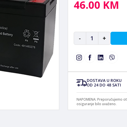
46.00 KM
-
1
+
DOSTAVA U ROKU
OD 24 DO 48 SATI
NAPOMENA: Preporučujemo otvar
osiguranje bilo uvaženo.