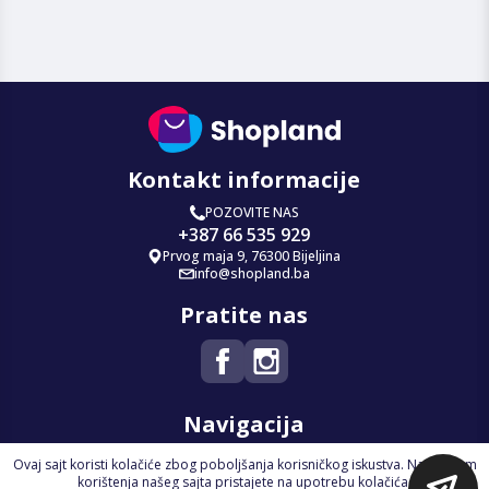
Kontakt informacije
POZOVITE NAS
+387 66 535 929
Prvog maja 9, 76300 Bijeljina
info@shopland.ba
Pratite nas
Navigacija
Ovaj sajt koristi kolačiće zbog poboljšanja korisničkog iskustva. Nastavkom
Početna
korištenja našeg sajta pristajete na upotrebu kolačića.