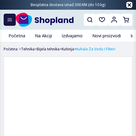
Besplatna dostava iznad 300 KM (do 10 kg)
Početna
Na Akciji
Izdvajamo
Novi proizvodi
In
Početna
>
Tehnika
>
Bijela tehnika
>
Kuhinja
>
Kuhala Za Vodu I Filteri