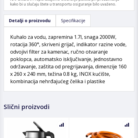
kako bi u slučaju štete u transportu osiguranje bilo uvaženo.
Detalji o proizvodu
Specifikacije
Kuhalo za vodu, zapremina 1.7l, snaga 2000W,
rotacija 360°, skriveni grijač, indikator razine vode,
odvojivi filter za kamenac, ručno otvaranje
poklopca, automatsko isključivanje, jednostavno
održavanje, zaštita od pregrijavanja, dimenzije 160
x 260 x 240 mm, težina 0.8 kg, INOX kućište,
kombinacija nehrđajućeg čelika i plastike
Slični proizvodi