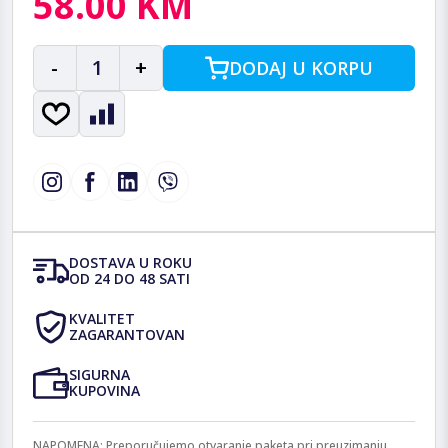
58.00 KM
-
1
+
DODAJ U KORPU
DOSTAVA U ROKU
OD 24 DO 48 SATI
KVALITET
ZAGARANTOVAN
SIGURNA
KUPOVINA
NAPOMENA: Preporučujemo otvaranje paketa pri preuzimanju