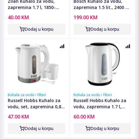
Zilan Kuhalo za vodu,
Bosch Kuhalo za vodu,
zapremina 1.7 l, 1850-
zapremina 1.5 lit., 2400 W,
2200 W, zelena - ZLN1303
Styline - TWK8611P
40.00 KM
199.00 KM
GR
Dodaj u korpu
Dodaj u korpu
Kuhala za vodu i filteri
Kuhala za vodu i filteri
Russell Hobbs Kuhalo za
Russell Hobbs Kuhalo za
vodu, set, zapremina 0,85
vodu, zapremina 1.7 l,
lit., 1000W - 23840-70
2200 W, My Breakfast -
47.00 KM
60.00 KM
25070-70
Dodaj u korpu
Dodaj u korpu