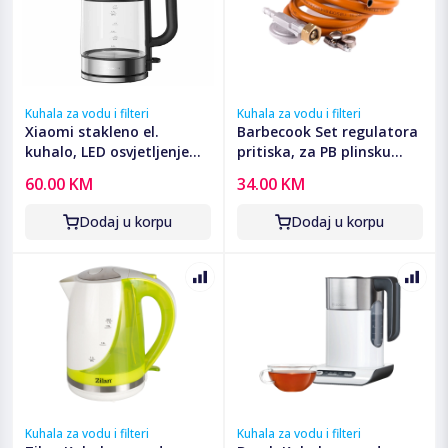
Kuhala za vodu i filteri
Kuhala za vodu i filteri
Xiaomi stakleno el.
Barbecook Set regulatora
kuhalo, LED osvjetljenje
pritiska, za PB plinsku
1.7L, 2200W
bocu - PWS-000291-01
60.00 KM
34.00 KM
Dodaj u korpu
Dodaj u korpu
Kuhala za vodu i filteri
Kuhala za vodu i filteri