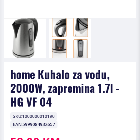
home Kuhalo za vodu,
2000W, zapremina 1.7l -
HG VF 04
SKU:
1000000010190
EAN:
5999084932657