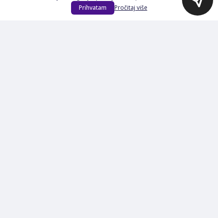
Na Akciji
Prihvatam
Pročitaj više
Izdvajamo
Novi proizvodi
Opšti uslovi poslovanja
Servis
Izjava o kolačićima i privatnosti
Pravila o postupanju s kolačićima
Načini plaćanja
Garancija
Sigurnost plaćanja
Reklamacije
Politika privatnosti
O nama
Prijavite se na Newsletter
PRIJAVI SE
Načini plaćanja