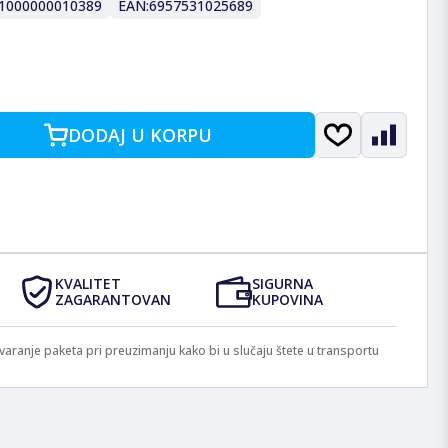
1000000010389
EAN:
6957531025689
DODAJ U KORPU
KVALITET
SIGURNA
ZAGARANTOVAN
KUPOVINA
anje paketa pri preuzimanju kako bi u slučaju štete u transportu