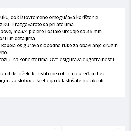
zvuku, dok istovremeno omogućava korištenje
u ili razgovarate sa prijateljima.
opove, mp3/4 plejere i ostale uređaje sa 3.5 mm
oštrim detaljima.
 kabela osigurava slobodne ruke za obavljanje drugih
eno.
roziju na konektorima. Ovo osigurava dugotrajnost i
onih koji žele koristiti mikrofon na uređaju bez
igurava slobodu kretanja dok slušate muziku ili