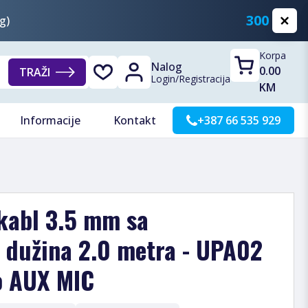
300 KM
g)
Korpa
Nalog
0.00
TRAŽI
Login
/
Registracija
KM
Informacije
Kontakt
+387 66 535 929
kabl 3.5 mm sa
 dužina 2.0 metra - UPA02
o AUX MIC