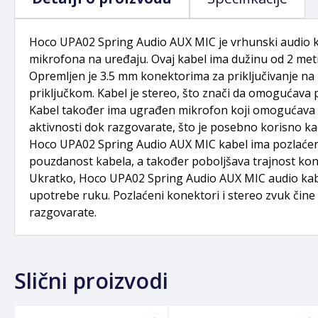
Hoco UPA02 Spring Audio AUX MIC je vrhunski audio 
mikrofona na uređaju. Ovaj kabel ima dužinu od 2 metr
Opremljen je 3.5 mm konektorima za priključivanje na r
priključkom. Kabel je stereo, što znači da omogućava p
Kabel također ima ugrađen mikrofon koji omogućava p
aktivnosti dok razgovarate, što je posebno korisno kad
Hoco UPA02 Spring Audio AUX MIC kabel ima pozlaćene 
pouzdanost kabela, a također poboljšava trajnost kone
Ukratko, Hoco UPA02 Spring Audio AUX MIC audio kabel 
upotrebe ruku. Pozlaćeni konektori i stereo zvuk čine
razgovarate.
Slični proizvodi