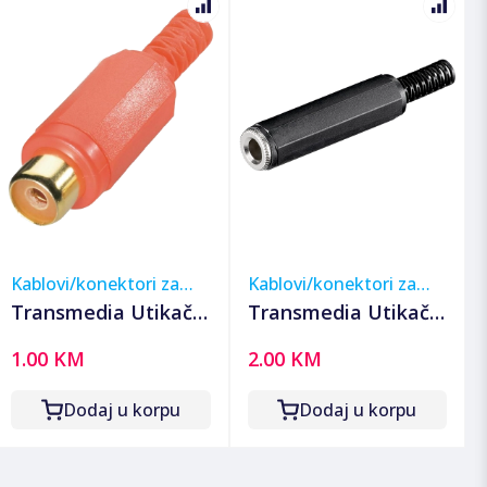
Kablovi/konektori za
Kablovi/konektori za
muzičku opremu
muzičku opremu
Transmedia Utikač
Transmedia Utikač
cinch-Ž - SC1KR
klinken-Ž 6.3 - SK3K
1.00 KM
2.00 KM
Dodaj u korpu
Dodaj u korpu