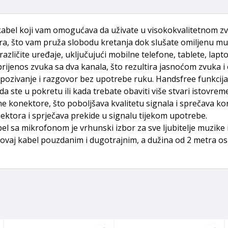
kabel koji vam omogućava da uživate u visokokvalitetnom 
a, što vam pruža slobodu kretanja dok slušate omiljenu muzik
azličite uređaje, uključujući mobilne telefone, tablete, lapt
rijenos zvuka sa dva kanala, što rezultira jasnoćom zvuka i 
ozivanje i razgovor bez upotrebe ruku. Handsfree funkcija
a ste u pokretu ili kada trebate obaviti više stvari istovrem
konektore, što poboljšava kvalitetu signala i sprečava ko
ktora i sprječava prekide u signalu tijekom upotrebe.
sa mikrofonom je vrhunski izbor za sve ljubitelje muzike i 
 ovaj kabel pouzdanim i dugotrajnim, a dužina od 2 metra os