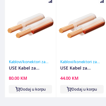
Kablovi/konektori za
Kablovi/konektori za
muzičku opremu
muzičku opremu
USE Kabel za
USE Kabel za
zvučnike 2 x 1,50
zvučnike 2 x 0,75
80.00 KM
44.00 KM
mm, transparent,
mm, transparent,
100 met. - KLS 1,5T
100 met. - KLS 0,75T
Dodaj u korpu
Dodaj u korpu