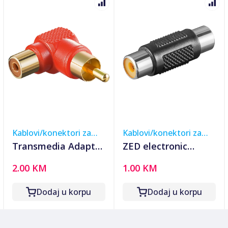
Kablovi/konektori za
Kablovi/konektori za
muzičku opremu
muzičku opremu
Transmedia Adapter
ZED electronic
cinch-M na cinch-Ž
Adapter cinch-Ž na
2.00 KM
1.00 KM
kutni - AC23R
cinch-Ž - AC19
Dodaj u korpu
Dodaj u korpu