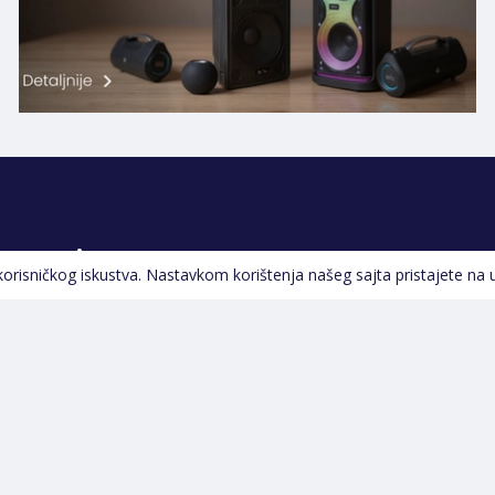
Pratite nas
 korisničkog iskustva. Nastavkom korištenja našeg sajta pristajete na 
Navigacija
Početna
Opšti uslovi poslovanja
Na Akciji
Servis