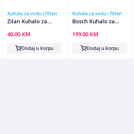
Kuhala za vodu i filteri
Kuhala za vodu i filteri
Zilan Kuhalo za
Bosch Kuhalo za
vodu, zapremina 1.7
vodu, zapremina 1.5
40.00 KM
199.00 KM
l, 1850-2200 W,
lit., 2400 W, Styline -
zelena - ZLN1303 GR
TWK8611P
Dodaj u korpu
Dodaj u korpu