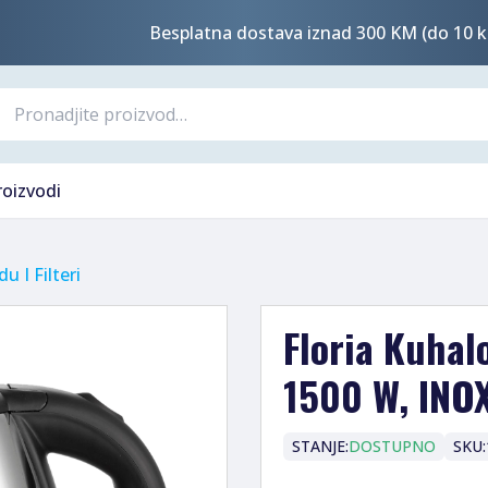
Besplatna dostava iznad 300 KM (do 10 k
roizvodi
u I Filteri
Floria Kuhalo
1500 W, INO
STANJE:
DOSTUPNO
SKU: