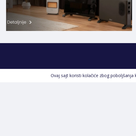
Ovaj sajt koristi kolačiće zbog poboljšanja
Kontakt informacije
POZOVITE NAS
+387 66 535 929
Prvog maja 9, 76300 Bijeljina