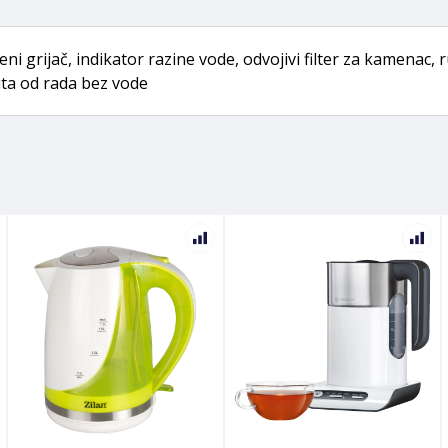
eni grijač, indikator razine vode, odvojivi filter za kamenac
ita od rada bez vode