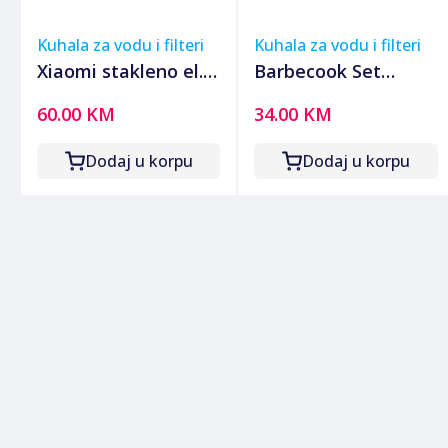
Kuhala za vodu i filteri
Kuhala za vodu i filteri
Xiaomi stakleno el.
Barbecook Set
kuhalo, LED
regulatora pritiska,
60.00 KM
34.00 KM
osvjetljenje 1.7L,
za PB plinsku bocu -
2200W
PWS-000291-01
Dodaj u korpu
Dodaj u korpu