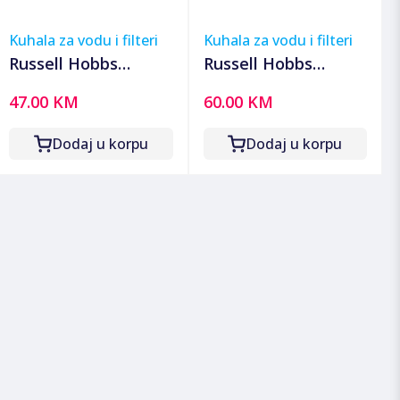
Kuhala za vodu i filteri
Kuhala za vodu i filteri
Russell Hobbs
Russell Hobbs
Kuhalo za vodu, set,
Kuhalo za vodu,
47.00 KM
60.00 KM
zapremina 0,85 lit.,
zapremina 1.7 l, 2200
1000W - 23840-70
W, My Breakfast -
Dodaj u korpu
Dodaj u korpu
25070-70