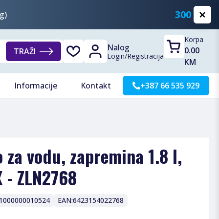
300 KM
g)
Korpa
Nalog
0.00
TRAŽI
Login
/
Registracija
KM
Informacije
Kontakt
+387 66 535 929
 za vodu, zapremina 1.8 l,
X - ZLN2768
1000000010524
EAN:
6423154022768