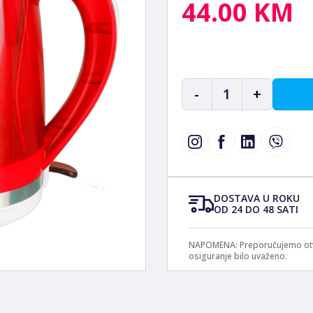
44.00 KM
-
1
+
DOSTAVA U ROKU
OD 24 DO 48 SATI
NAPOMENA: Preporučujemo otvar
osiguranje bilo uvaženo.