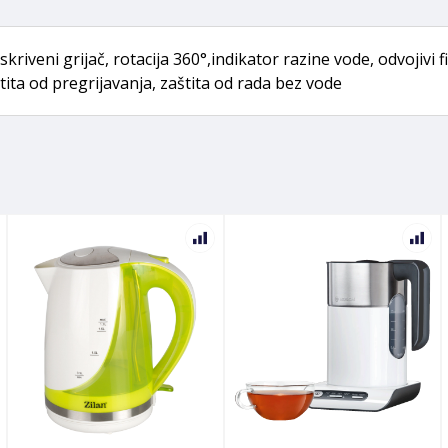
kriveni grijač, rotacija 360°,indikator razine vode, odvojivi
ita od pregrijavanja, zaštita od rada bez vode