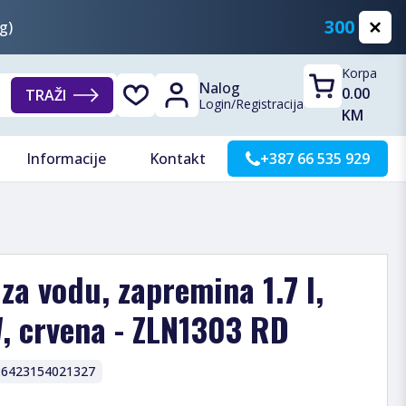
300 KM
g)
Korpa
Nalog
0.00
TRAŽI
Login
/
Registracija
KM
Informacije
Kontakt
+387 66 535 929
za vodu, zapremina 1.7 l,
, crvena - ZLN1303 RD
:
6423154021327