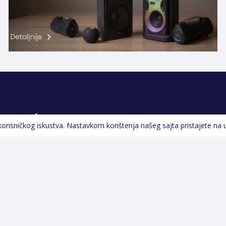
Pratite nas
 korisničkog iskustva. Nastavkom korištenja našeg sajta pristajete na 
Navigacija
Početna
Opšti uslovi poslovanja
Na Akciji
Servis