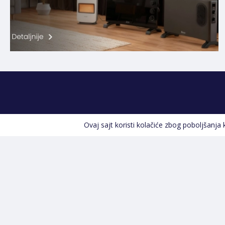
Ovaj sajt koristi kolačiće zbog poboljšanja
Kontakt informacije
POZOVITE NAS
+387 66 535 929
Prvog maja 9, 76300 Bijeljina