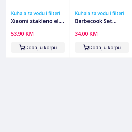
Kuhala za vodu i filteri
Kuhala za vodu i filteri
Xiaomi stakleno el.
Barbecook Set
kuhalo, LED
regulatora pritiska,
53.90 KM
34.00 KM
osvjetljenje 1.7L,
za PB plinsku bocu -
2200W
PWS-000291-01
Dodaj u korpu
Dodaj u korpu