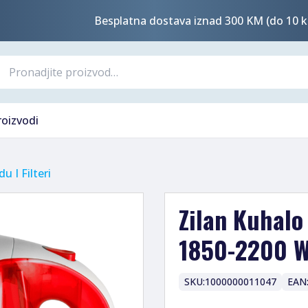
Besplatna dostava iznad 300 KM (do 10 k
roizvodi
u I Filteri
Zilan Kuhalo 
1850-2200 W
SKU:
1000000011047
EAN