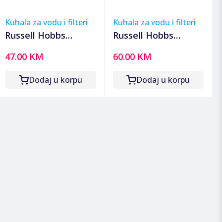
Kuhala za vodu i filteri
Kuhala za vodu i filteri
Russell Hobbs
Russell Hobbs
Kuhalo za vodu, set,
Kuhalo za vodu,
47.00 KM
60.00 KM
zapremina 0,85 lit.,
zapremina 1.7 l, 2200
1000W - 23840-70
W, My Breakfast -
Dodaj u korpu
Dodaj u korpu
25070-70