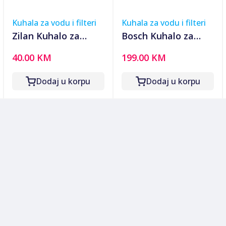
Kuhala za vodu i filteri
Kuhala za vodu i filteri
Zilan Kuhalo za
Bosch Kuhalo za
vodu, zapremina 1.7
vodu, zapremina 1.5
40.00 KM
199.00 KM
l, 1850-2200 W,
lit., 2400 W, Styline -
zelena - ZLN1303 GR
TWK8611P
Dodaj u korpu
Dodaj u korpu