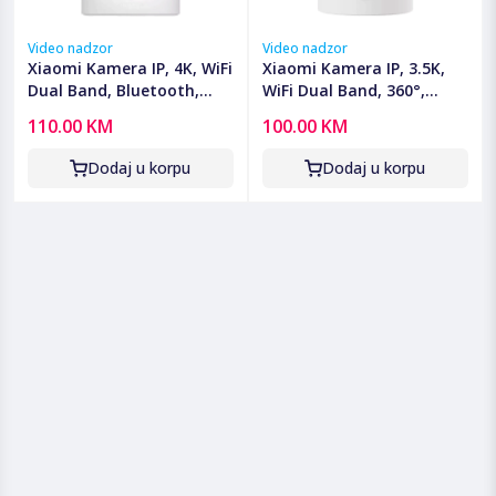
Video nadzor
Video nadzor
Xiaomi Kamera IP, 4K, WiFi
Xiaomi Kamera IP, 3.5K,
Dual Band, Bluetooth,
WiFi Dual Band, 360°,
360°, microSD utor - Mi
micro SD utor - Mi Smart
110.00 KM
100.00 KM
Smart Camera C701
Camera C500
Dodaj u korpu
Dodaj u korpu