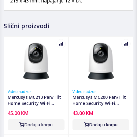
215 x 43 mm, napajanje 12 V DC
Slični proizvodi
Video nadzor
Video nadzor
Mercusys MC210 Pan/Tilt
Mercusys MC200 Pan/Tilt
Home Security Wi-Fi
Home Security Wi-Fi
Camera, 2K (2304x1296),
Camera, 1080P, 2.4 GHz,
45.00 KM
43.00 KM
2.4 GHz, Horizontal 360,
Horizontal 360, Pan/Tilt,
Pan/Tilt, Smart Detection
Smart Detection and
Dodaj u korpu
Dodaj u korpu
and Notifications
Notifications (motion,
(motion, pers
person, baby