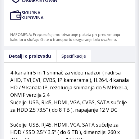
ZAGARANTOVAN
SIGURNA
KUPOVINA
NAPOMENA: Preporučujemo otvaranje paketa pri preuzimanju
kako bi u slučaju štete u transportu osiguranje bilo uvaženo.
Detalji o proizvodu
Specifikacije
4-kanalni 5 in 1 snimač za video nadzor ( radi sa
AHD, TVI,CVI, CVBS, IP kamerama ), H.264, 4 kanala
HD / 9 kanala IP, rezolucija snimanja do 5 MPixel-a,
ONVIF verzija 2.4
Sučelje: USB, RJ45, HDMI, VGA, CVBS, SATA sučelje
za HDD 2.5"/3.5" ( do 8 TB ), napajanje 12 V DC
Sučelje: USB, RJ45, HDMI, VGA, SATA sučelje za
HDD / SSD 2.5"/ 3.5" ( do 6 TB ), dimenzije: 260 x