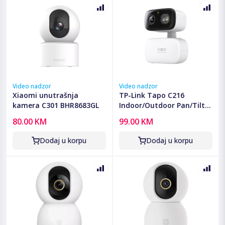
Video nadzor
Video nadzor
Xiaomi unutrašnja
TP-Link Tapo C216
kamera C301 BHR8683GL
Indoor/Outdoor Pan/Tilt
Security Wi-Fi Camera, 2K
80.00 KM
99.00 KM
(2304x1296), 2.4 GHz,
Horizontal 360, Pan/Tilt,
Dodaj u korpu
Dodaj u korpu
Smart Detection TAPO-
C216