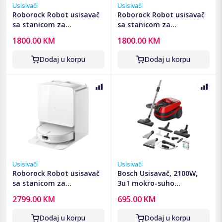
Usisivači
Usisivači
Roborock Robot usisavač
Roborock Robot usisavač
sa stanicom za
sa stanicom za
pražnjenje, 5200mAh,
pražnjenje, 5200mAh,
1800.00 KM
1800.00 KM
18.500 Pa - Qrevo C Pro
18.500 Pa - Qrevo C Pro
Black
White
Dodaj u korpu
Dodaj u korpu
Usisivači
Usisivači
Roborock Robot usisavač
Bosch Usisavač, 2100W,
sa stanicom za
3u1 mokro-suho
pražnjenje, 6400mAh,
usisavanje, ProAnimal -
2799.00 KM
695.00 KM
25.000 Pa - Qrevo Edge 2
BWD421PET
Pro
Dodaj u korpu
Dodaj u korpu