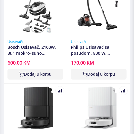
Usisivači
Usisivači
Bosch Usisavač, 2100W,
Philips Usisavač sa
3u1 mokro-suho
posudom, 800 W,
usisavanje, ProPerform -
PowerCyclone 3 -
600.00 KM
170.00 KM
BWD421PRO
XB1142/10
Dodaj u korpu
Dodaj u korpu