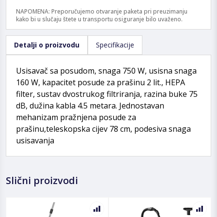
NAPOMENA: Preporučujemo otvaranje paketa pri preuzimanju
kako bi u slučaju štete u transportu osiguranje bilo uvaženo.
Detalji o proizvodu
Specifikacije
Usisavač sa posudom, snaga 750 W, usisna snaga
160 W, kapacitet posude za prašinu 2 lit., HEPA
filter, sustav dvostrukog filtriranja, razina buke 75
dB, dužina kabla 4.5 metara. Jednostavan
mehanizam pražnjena posude za
prašinu,teleskopska cijev 78 cm, podesiva snaga
usisavanja
Slični proizvodi