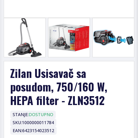
Zilan Usisavač sa
posudom, 750/160 W,
HEPA filter - ZLN3512
STANJE:
DOSTUPNO
SKU:
1000000011784
EAN:
6423154023512