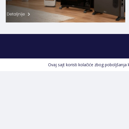
Ovaj sajt koristi kolačiće zbog poboljšanja
Kontakt informacije
POZOVITE NAS
+387 66 535 929
Prvog maja 9, 76300 Bijeljina
info@shopland.ba