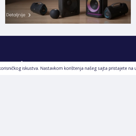
Pratite nas
 korisničkog iskustva. Nastavkom korištenja našeg sajta pristajete na 
Navigacija
Početna
Opšti uslovi poslovanja
Na Akciji
Servis
Izdvajamo
Izjava o kolačićima i