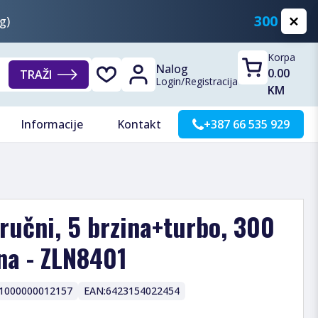
300 KM
g)
Korpa
Nalog
0.00
TRAŽI
Login
/
Registracija
KM
Informacije
Kontakt
+387 66 535 929
 ručni, 5 brzina+turbo, 300
na - ZLN8401
1000000012157
EAN:
6423154022454