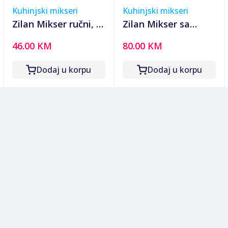
Kuhinjski mikseri
Kuhinjski mikseri
Zilan Mikser ručni, 6
Zilan Mikser sa
brzina+turbo, 400 W
posudom, 5
46.00 KM
80.00 KM
- ZLN2969
brzina+pulse, 3.5 lit.,
500 W - ZLN2952
Dodaj u korpu
Dodaj u korpu