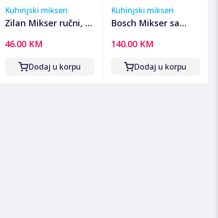
Kuhinjski mikseri
Kuhinjski mikseri
Zilan Mikser ručni, 5
Bosch Mikser sa
brzina+turbo, 500 W
posudom, 450W, 5
46.00 KM
140.00 KM
- ZLN2938
brzina, ErgoMixx -
MFQ36460
Dodaj u korpu
Dodaj u korpu