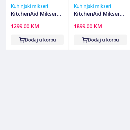
Kuhinjski mikseri
Kuhinjski mikseri
KitchenAid Mikser
KitchenAid Mikser
sa posudom, 300W,
sa posudom, 375W,
1299.00 KM
1899.00 KM
kuhinjski robot -
kuhinjski robot -
5KSM125EIB
5KSM70SHXEOB
Dodaj u korpu
Dodaj u korpu