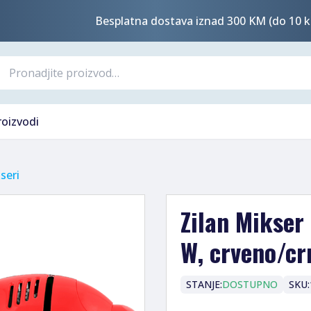
Besplatna dostava iznad 300 KM (do 10 k
roizvodi
seri
Zilan Mikser
W, crveno/cr
STANJE:
DOSTUPNO
SKU: