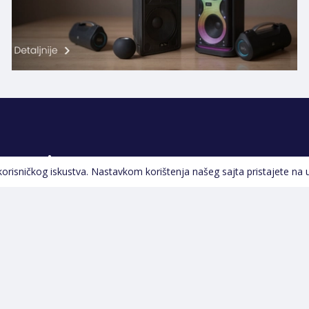
Pratite nas
 korisničkog iskustva. Nastavkom korištenja našeg sajta pristajete na 
Navigacija
Početna
Opšti uslovi poslovanja
Na Akciji
Servis