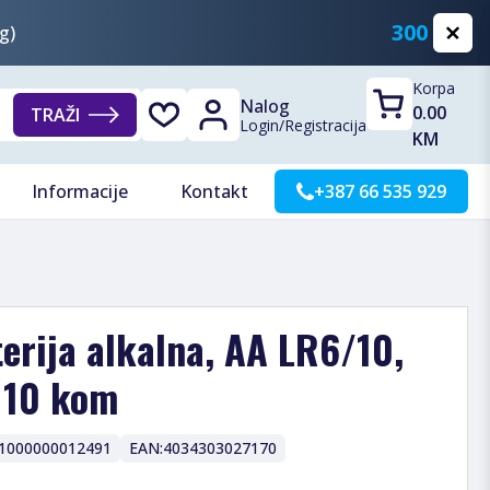
300 KM
g)
Korpa
Nalog
0.00
TRAŽI
Login
/
Registracija
KM
Informacije
Kontakt
+387 66 535 929
terija alkalna, AA LR6/10,
r 10 kom
1000000012491
EAN:
4034303027170