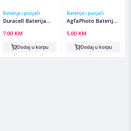
Baterije i punjači
Baterije i punjači
Duracell Baterija
AgfaPhoto Baterija
litijska, CR2025, 3V,
litijska, CR2430, 3 V,
7.00 KM
5.00 KM
dugmasta, blister 2
dugmasta, blister 1
kom - DL/CR2025
kom - CR2430 B1
Dodaj u korpu
Dodaj u korpu