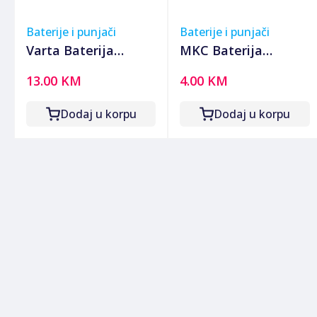
Baterije i punjači
Baterije i punjači
Varta Baterija
MKC Baterija
litijska CR1/3N, 3V,
punjiva AAA, Ni-Mh
13.00 KM
4.00 KM
blister pak. 1 kom -
900mAh - AAA Ni-Mh
VCR1/3N
AAA 900mah Bulk
Dodaj u korpu
Dodaj u korpu