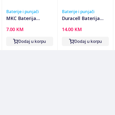
Baterije i punjači
Baterije i punjači
MKC Baterija
Duracell Baterija
punjiva AA, Ni-Mh
litijumska CR123A,
7.00 KM
14.00 KM
2600mAh - AA Ni-Mh
3V, blister 1 kom. -
AAA 2600mah Bulk
CR123A B1
Dodaj u korpu
Dodaj u korpu