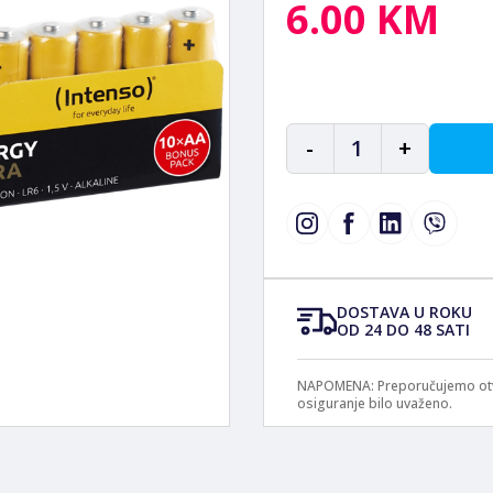
6.00 KM
-
1
+
DOSTAVA U ROKU
OD 24 DO 48 SATI
NAPOMENA: Preporučujemo otvar
osiguranje bilo uvaženo.