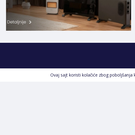
Ovaj sajt koristi kolačiće zbog poboljšanja
Kontakt informacije
POZOVITE NAS
+387 66 535 929
Prvog maja 9, 76300 Bijeljina