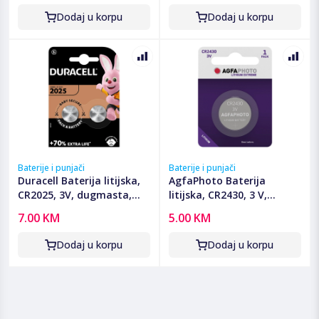
Dodaj u korpu
Dodaj u korpu
Baterije i punjači
Baterije i punjači
Duracell Baterija litijska,
AgfaPhoto Baterija
CR2025, 3V, dugmasta,
litijska, CR2430, 3 V,
blister 2 kom - DL/CR2025
dugmasta, blister 1 kom -
7.00 KM
5.00 KM
CR2430 B1
Dodaj u korpu
Dodaj u korpu