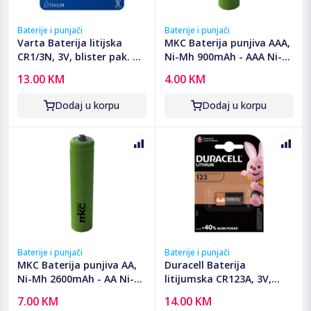
Baterije i punjači
Baterije i punjači
Varta Baterija litijska
MKC Baterija punjiva AAA,
CR1/3N, 3V, blister pak. 1
Ni-Mh 900mAh - AAA Ni-
kom - VCR1/3N
Mh AAA 900mah Bulk
13.00 KM
4.00 KM
Dodaj u korpu
Dodaj u korpu
Baterije i punjači
Baterije i punjači
MKC Baterija punjiva AA,
Duracell Baterija
Ni-Mh 2600mAh - AA Ni-
litijumska CR123A, 3V,
Mh AAA 2600mah Bulk
blister 1 kom. - CR123A B1
7.00 KM
14.00 KM