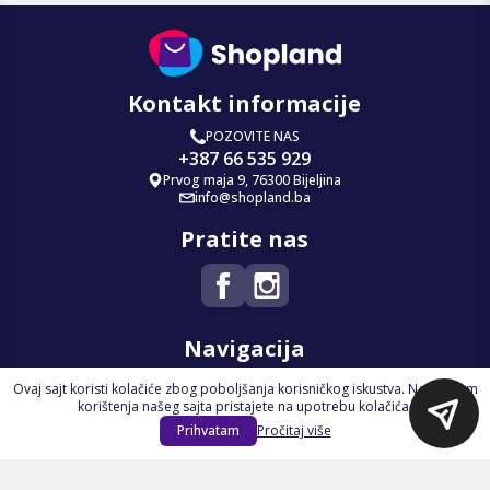
Kontakt informacije
POZOVITE NAS
+387 66 535 929
Prvog maja 9, 76300 Bijeljina
info@shopland.ba
Pratite nas
Navigacija
Ovaj sajt koristi kolačiće zbog poboljšanja korisničkog iskustva. Nastavkom
Početna
korištenja našeg sajta pristajete na upotrebu kolačića.
Na Akciji
Prihvatam
Pročitaj više
Izdvajamo
Novi proizvodi