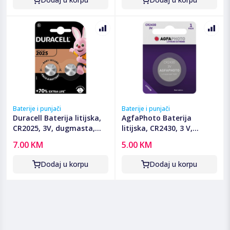
Baterije i punjači
Baterije i punjači
Duracell Baterija litijska,
AgfaPhoto Baterija
CR2025, 3V, dugmasta,
litijska, CR2430, 3 V,
blister 2 kom - DL/CR2025
dugmasta, blister 1 kom -
7.00 KM
5.00 KM
CR2430 B1
Dodaj u korpu
Dodaj u korpu