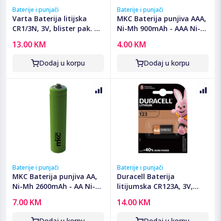
Baterije i punjači
Baterije i punjači
Varta Baterija litijska
MKC Baterija punjiva AAA,
CR1/3N, 3V, blister pak. 1
Ni-Mh 900mAh - AAA Ni-
kom - VCR1/3N
Mh AAA 900mah Bulk
13.00 KM
4.00 KM
Dodaj u korpu
Dodaj u korpu
Baterije i punjači
Baterije i punjači
MKC Baterija punjiva AA,
Duracell Baterija
Ni-Mh 2600mAh - AA Ni-
litijumska CR123A, 3V,
Mh AAA 2600mah Bulk
blister 1 kom. - CR123A B1
7.00 KM
14.00 KM
Dodaj u korpu
Dodaj u korpu