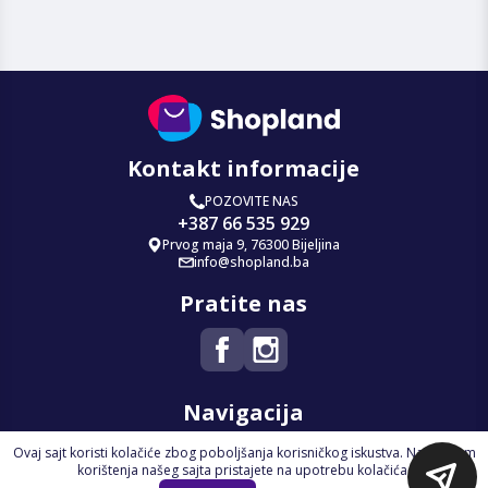
Kontakt informacije
POZOVITE NAS
+387 66 535 929
Prvog maja 9, 76300 Bijeljina
info@shopland.ba
Pratite nas
Navigacija
Ovaj sajt koristi kolačiće zbog poboljšanja korisničkog iskustva. Nastavkom
Početna
korištenja našeg sajta pristajete na upotrebu kolačića.
Na Akciji