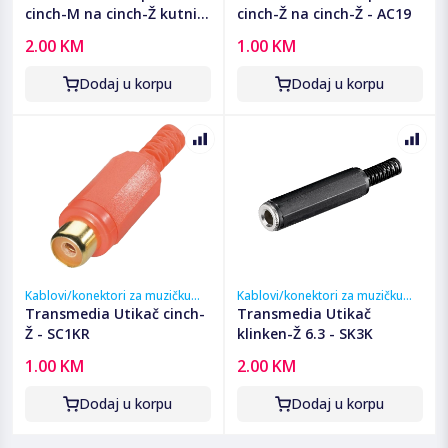
cinch-M na cinch-Ž kutni -
cinch-Ž na cinch-Ž - AC19
AC23R
2.00 KM
1.00 KM
Dodaj u korpu
Dodaj u korpu
Kablovi/konektori za muzičku
Kablovi/konektori za muzičku
opremu
opremu
Transmedia Utikač cinch-
Transmedia Utikač
Ž - SC1KR
klinken-Ž 6.3 - SK3K
1.00 KM
2.00 KM
Dodaj u korpu
Dodaj u korpu