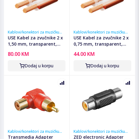
Kablovi/konektori za muzičku
Kablovi/konektori za muzičku
opremu
opremu
USE Kabel za zvučnike 2 x
USE Kabel za zvučnike 2 x
1,50 mm, transparent,
0,75 mm, transparent,
100 met. - KLS 1,5T
100 met. - KLS 0,75T
80.00 KM
44.00 KM
Dodaj u korpu
Dodaj u korpu
Kablovi/konektori za muzičku
Kablovi/konektori za muzičku
opremu
opremu
Transmedia Adapter
ZED electronic Adapter