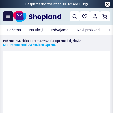
Besplatna dostava iznad 300 KM (do 10 kg)
Početna
Na Akciji
Izdvajamo
Novi proizvodi
In
Početna
>
Muzicka oprema
>
Muzicka oprema i dijelovi
>
Kablovikonektori Za Muzicku Opremu