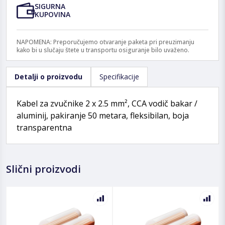
SIGURNA
KUPOVINA
NAPOMENA: Preporučujemo otvaranje paketa pri preuzimanju
kako bi u slučaju štete u transportu osiguranje bilo uvaženo.
Detalji o proizvodu
Specifikacije
Kabel za zvučnike 2 x 2.5 mm², CCA vodič bakar /
aluminij, pakiranje 50 metara, fleksibilan, boja
transparentna
Slični proizvodi