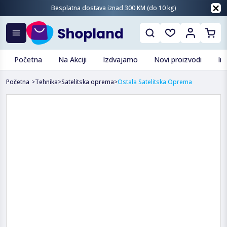
Besplatna dostava iznad 300 KM (do 10 kg)
Početna
Na Akciji
Izdvajamo
Novi proizvodi
In
Početna
>
Tehnika
>
Satelitska oprema
>
Ostala Satelitska Oprema