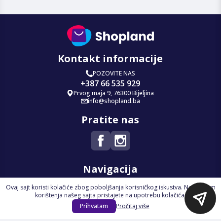
Kontakt informacije
POZOVITE NAS
+387 66 535 929
Prvog maja 9, 76300 Bijeljina
info@shopland.ba
Pratite nas
Navigacija
Ovaj sajt koristi kolačiće zbog poboljšanja korisničkog iskustva. Nastavkom
Početna
korištenja našeg sajta pristajete na upotrebu kolačića.
Na Akciji
Prihvatam
Pročitaj više
Izdvajamo
Novi proizvodi