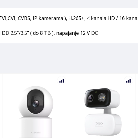
 TVI,CVI, CVBS, IP kamerama ), H.265+, 4 kanala HD / 16 kanal
DD 2.5"/3.5" ( do 8 TB ), napajanje 12 V DC