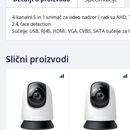
4-kanalni 5 in 1 snimač za video nadzor ( radi sa AHD,
2.4, face detection
Sučelje: USB, RJ45, HDMI, VGA, CVBS, SATA sučelje za H
Slični proizvodi