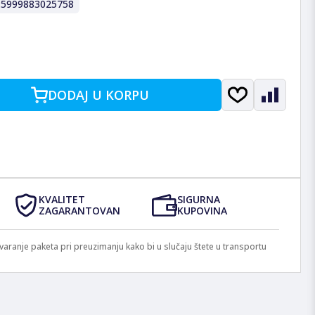
:
5999883025758
DODAJ U KORPU
KVALITET
SIGURNA
ZAGARANTOVAN
KUPOVINA
anje paketa pri preuzimanju kako bi u slučaju štete u transportu