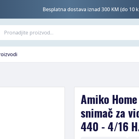
Besplatna dostava iznad 300 KM (do 10 k
roizvodi
Amiko Home 4
snimač za vi
440 - 4/16 H