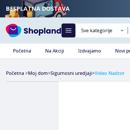
BESPLATNA DOSTAVA
Početna
Na Akciji
Izdvajamo
Novi p
Početna
>
Moj dom
>
Sigurnosni uredjaji
>
Video Nadzor