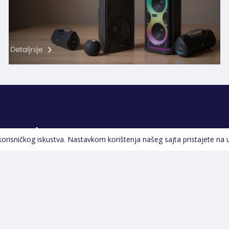
Pratite nas
 korisničkog iskustva. Nastavkom korištenja našeg sajta pristajete na 
Navigacija
Početna
Opšti uslovi poslovanja