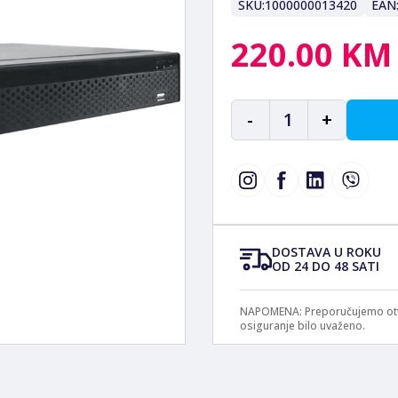
SKU:
1000000013420
EAN
220.00 KM
-
1
+
DOSTAVA U ROKU
OD 24 DO 48 SATI
NAPOMENA: Preporučujemo otvar
osiguranje bilo uvaženo.