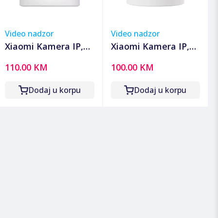
Video nadzor
Video nadzor
Xiaomi Kamera IP,
Xiaomi Kamera IP,
4K, WiFi Dual Band,
3.5K, WiFi Dual Band,
110.00 KM
100.00 KM
Bluetooth, 360°,
360°, micro SD utor -
microSD utor - Mi
Mi Smart Camera
Dodaj u korpu
Dodaj u korpu
Smart Camera C701
C500