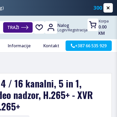
300 KM
g)
Korpa
Nalog
0.00
TRAŽI
Login
/
Registracija
KM
Informacije
Kontakt
+387 66 535 929
 / 16 kanalni, 5 in 1,
deo nadzor, H.265+ - XVR
.265+