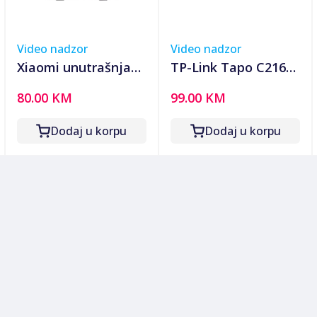
Video nadzor
Video nadzor
Xiaomi unutrašnja
TP-Link Tapo C216
kamera C301
Indoor/Outdoor
80.00 KM
99.00 KM
BHR8683GL
Pan/Tilt Security Wi-
Fi Camera, 2K
Dodaj u korpu
Dodaj u korpu
(2304x1296), 2.4 GHz,
Horizontal 360,
Pan/Tilt, Smart
Detection TAPO-
C216