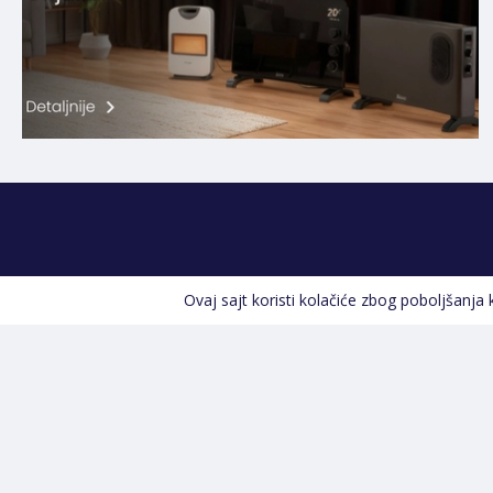
Ovaj sajt koristi kolačiće zbog poboljšanja
Kontakt informacije
POZOVITE NAS
+387 66 535 929