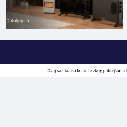
Ovaj sajt koristi kolačiće zbog poboljšanja
Kontakt informacije
POZOVITE NAS
+387 66 535 929
Prvog maja 9, 76300 Bijeljina