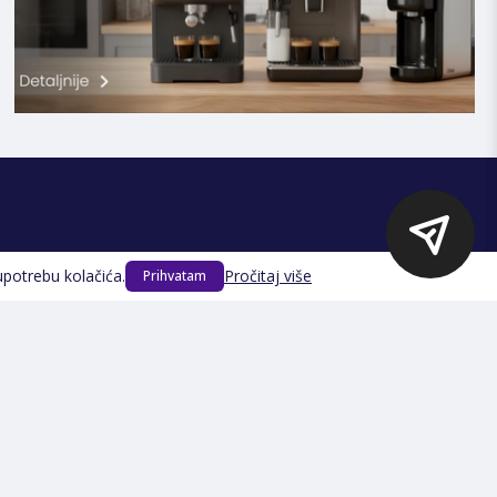
Prijavite se na Newsletter
upotrebu kolačića.
Pročitaj više
Prihvatam
PRIJAVI SE
Načini plaćanja