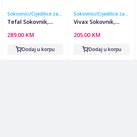
Sokovnici/Cijedilice za
Sokovnici/Cijedilice za
voće
voće
Tefal Sokovnik,
Vivax Sokovnik,
800W, Easy Fruit -
300W - SJ-300B
289.00 KM
205.00 KM
ZE610D38
Dodaj u korpu
Dodaj u korpu