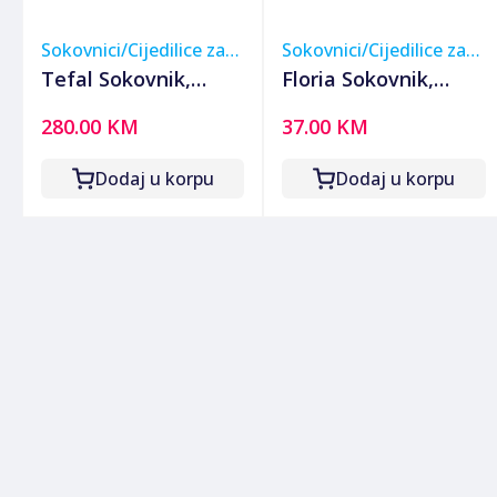
Sokovnici/Cijedilice za
Sokovnici/Cijedilice za
voće
voće
Tefal Sokovnik,
Floria Sokovnik,
350W, Juiceo -
bežični, 600 ml., 800
280.00 KM
37.00 KM
ZC150838
mAh - ZLN4079
Dodaj u korpu
Dodaj u korpu