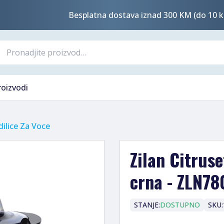
Besplatna dostava iznad 300 KM (do 10 k
roizvodi
dilice Za Voce
Zilan Citruse
crna - ZLN7
STANJE:
DOSTUPNO
SKU: