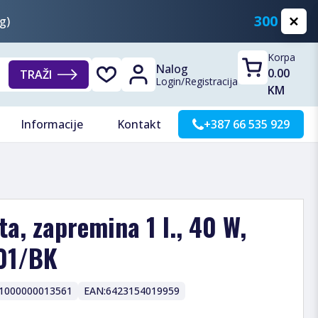
300 KM
g)
Korpa
Nalog
0.00
TRAŽI
Login
/
Registracija
KM
Informacije
Kontakt
+387 66 535 929
ta, zapremina 1 l., 40 W,
801/BK
1000000013561
EAN:
6423154019959